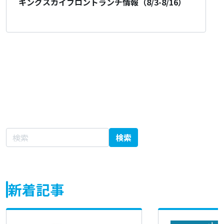
キングスカイフロントランチ情報（8/3-8/16）
サイト内検索
検索
新着記事