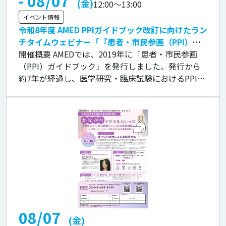
- 08/07
(金)
12:00
～
13:00
イベント情報
令和8年度 AMED PPIガイドブック改訂に向けたラン
チタイムウェビナー「『患者・市民参画（PPI）ガ
イドブック』のこれからを語ろう！」開催のお知ら
開催概要 AMEDでは、2019年に「患者・市民参画
せ（AMED研究班イベントのご案内）
（PPI）ガイドブック」を発行しました。発行から
約7年が経過し、医学研究・臨床試験におけるPPIの
取り組みは、さまざまな領域に広がっています。現
在、AMED研究倫理・社 […]
08/07
(金)