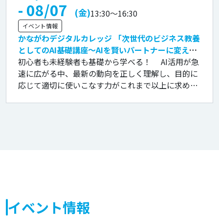
- 08/07
(金)
13:30
～
16:30
イベント情報
かながわデジタルカレッジ 「次世代のビジネス教養
としてのAI基礎講座〜AIを賢いパートナーに変える
ための基礎知識〜」のお知らせ
初心者も未経験者も基礎から学べる！ AI活用が急
速に広がる中、最新の動向を正しく理解し、目的に
応じて適切に使いこなす力がこれまで以上に求めら
れています。ChatGPT以外にも、多くのAIサービス
が普及しており、自社にと […]
イベント情報