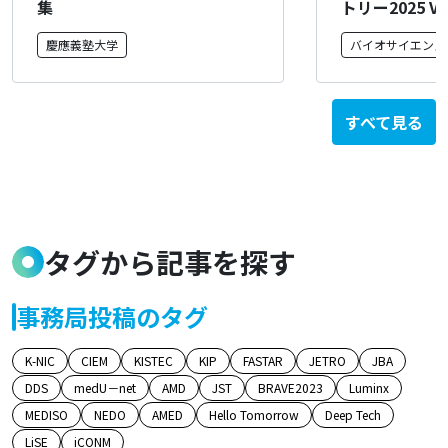
集
トリー2025 Vol
慶應義塾大学
バイオサイエンス
トリー
すべて見る
タグから記事を探す
事務局投稿のタグ
K-NIC
CIEM
KISTEC
KIP
FASTAR
JETRO
JBA
DDS
medU－net
AMD
JST
BRAVE2023
Luminx
MEDISO
NEDO
AMED
Hello Tomorrow
Deep Tech
LiSE
iCONM