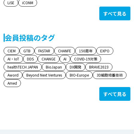
LiSE
iCONM
すべて見る
会員投稿のタグ
CIEM
GTB
FASTAR
CHANFE
150周年
EXPO
AI・IoT
DDS
CHANGE
AI
COVID-19対策
healthTECH JAPAN
BioJapan
DX開発
BRAVE2023
Aword
Beyond Next Ventures
BIO-Europe
3D細胞培養技術
Amed
すべて見る