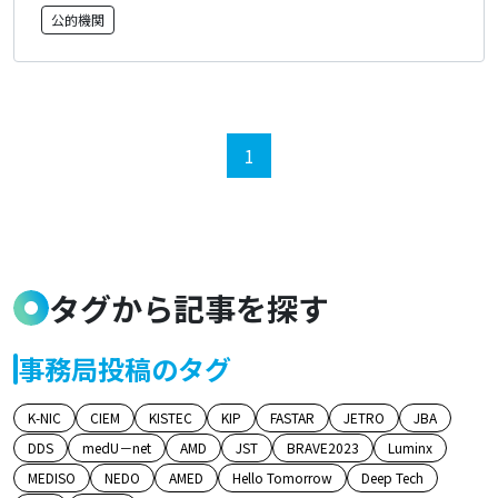
公的機関
1
タグから記事を探す
事務局投稿のタグ
K-NIC
CIEM
KISTEC
KIP
FASTAR
JETRO
JBA
DDS
medU－net
AMD
JST
BRAVE2023
Luminx
MEDISO
NEDO
AMED
Hello Tomorrow
Deep Tech