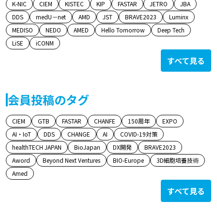
K-NIC
CIEM
KISTEC
KIP
FASTAR
JETRO
JBA
DDS
medU－net
AMD
JST
BRAVE2023
Luminx
MEDISO
NEDO
AMED
Hello Tomorrow
Deep Tech
LiSE
iCONM
すべて見る
会員投稿のタグ
CIEM
GTB
FASTAR
CHANFE
150周年
EXPO
AI・IoT
DDS
CHANGE
AI
COVID-19対策
healthTECH JAPAN
BioJapan
DX開発
BRAVE2023
Aword
Beyond Next Ventures
BIO-Europe
3D細胞培養技術
Amed
すべて見る