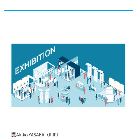
Akiko YASAKA（KIIP）