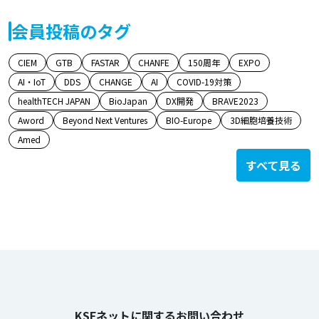
会員投稿のタグ
CIEM
GTB
FASTAR
CHANFE
150周年
EXPO
AI・IoT
DDS
CHANGE
AI
COVID-19対策
healthTECH JAPAN
BioJapan
DX開発
BRAVE2023
Aword
Beyond Next Ventures
BIO-Europe
3D細胞培養技術
Amed
すべて見る
KSFネットに関するお問い合わせ