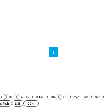
1
EC
KIP
FASTAR
JETRO
JBA
DDS
medU－net
AMD
p Tech
LiSE
iCONM