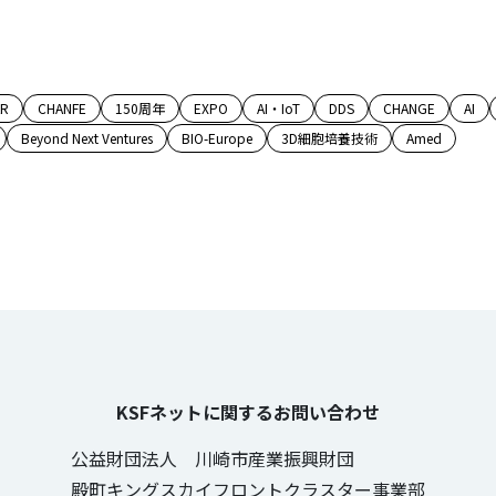
AR
CHANFE
150周年
EXPO
AI・IoT
DDS
CHANGE
AI
Beyond Next Ventures
BIO-Europe
3D細胞培養技術
Amed
KSFネットに関するお問い合わせ
公益財団法人 川崎市産業振興財団
殿町キングスカイフロントクラスター事業部