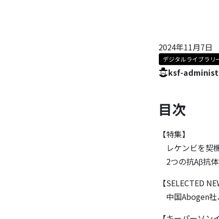
2024年11月7日
デジタルライブラリ
ksf-administ
目次
【特集】
レケンビを契機に
2つの抗Aβ抗
【SELECTED N
中国Abogen
【キーパーソン