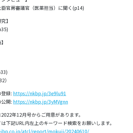
官房審議官（医薬担当）に聞く(p14)
研究】
35)
訪】
33)
32）
登録:
https://nkbp.jp/3e9lu91
公開:
https://nkbp.jp/3yMVgnn
2022年12月号からご用意があります。
は下記URL内左上のキーワード検索をお願いします。
eibp.co.jp/atcl/report/mokuji/20240610/