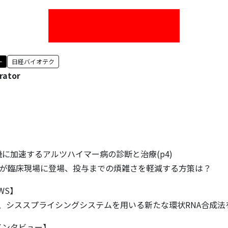
ー
日経バイオテク
rator
加速するアルツハイマー病の診断と治療(p4)
体が臨床現場に登場、投与までの煩雑さを軽減する方策は？
EWS】
社、シススプライシングシステムを用いる新たな環状RNA合成法を報
インタビュー】