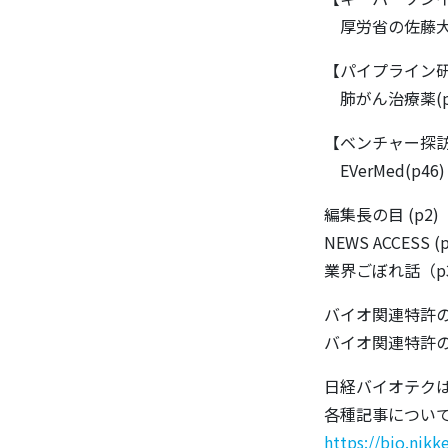
厚労省の佐藤大臣
【パイプライン
肺がん治療薬(p
【ベンチャー探
EVerMed(p46)
編集長の目 (p2)
NEWS ACCESS (p
業界ごぼれ話（p
バイオ関連特許の
バイオ関連特許の
日経バイオテクは
各種記事について
https://bio.nikk