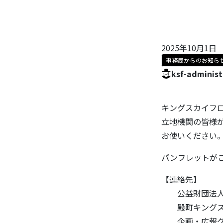
2025年10月1日
事務局からのお知ら
ksf-administ
キングスカイフ
立地機関の皆様
お使いください
パンフレットが
【連絡先】
公益財団法人 
殿町キングスカ
企画・広報グ