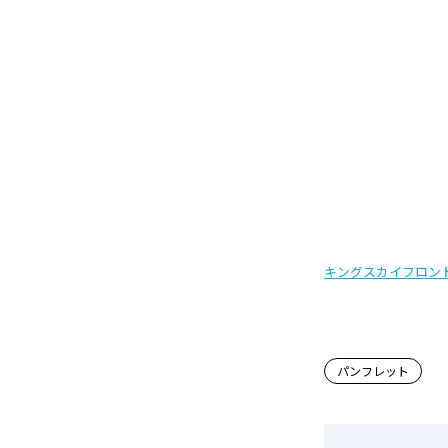
キングスカイフロン
この記事
パンフレット