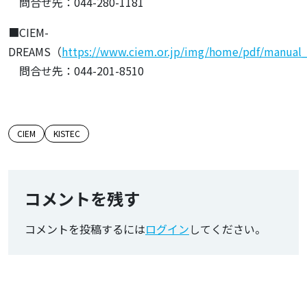
問合せ先：044-280-1181
■CIEM-
DREAMS（
https://www.ciem.or.jp/img/home/pdf/manual
問合せ先：044-201-8510
この記事のタグ
CIEM
KISTEC
コメントを残す
コメントを投稿するには
ログイン
してください。