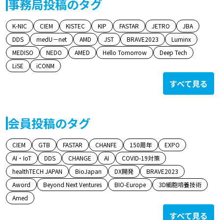
事務局投稿のタグ
K-NIC
CIEM
KISTEC
KIP
FASTAR
JETRO
JBA
DDS
medU－net
AMD
JST
BRAVE2023
Luminx
MEDISO
NEDO
AMED
Hello Tomorrow
Deep Tech
LiSE
iCONM
すべて見る
会員投稿のタグ
CIEM
GTB
FASTAR
CHANFE
150周年
EXPO
AI・IoT
DDS
CHANGE
AI
COVID-19対策
healthTECH JAPAN
BioJapan
DX開発
BRAVE2023
Aword
Beyond Next Ventures
BIO-Europe
3D細胞培養技術
Amed
すべて見る