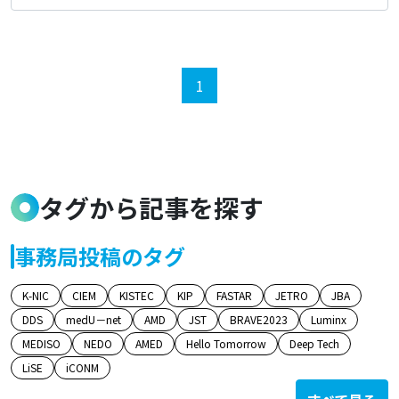
1
タグから記事を探す
事務局投稿のタグ
K-NIC
CIEM
KISTEC
KIP
FASTAR
JETRO
JBA
DDS
medU－net
AMD
JST
BRAVE2023
Luminx
MEDISO
NEDO
AMED
Hello Tomorrow
Deep Tech
LiSE
iCONM