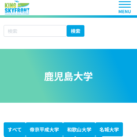
ヘッ
サイト内検索
検索
鹿児島大学
北海道科学大学
大学シーズ集 あ行
愛知医科大学
秋田大学
旭川医科大学
岩手医科大学
愛媛大学
大分大学
大阪医科薬科大学
大阪市立大学
大阪大学
岡山大学
大学シーズ集 か行
香川大学
鹿児島大学
金沢医科大学
金沢大学
川崎医科大学
関西医科大学
北里大学
岐阜大学
九州大学
京都大学
京都府立医科大学
杏林大学
近畿大学
熊本大学
久留米大学
群馬大学
慶應義塾大学
高知大学
神戸大学
国際医療福祉大学
大学シーズ集 さ行
埼玉医科大学
佐賀大学
札幌医科大学
産業医科大学
滋賀医科大学
自治医科大学
島根大学
順天堂大学
昭和大学
信州大学
聖マリアンナ医科大学
大学シーズ集 た行
千葉大学
筑波大学
帝京大学
東海大学
東京医科歯科大学
東京医科大学
東京慈恵会医科大学
東京女子医科大学
東京大学
東邦大学
東北医科薬科大学
東北大学
徳島大学
獨協医科大学
鳥取大学
富山大学
大学シーズ集 な行
長崎大学
名古屋市立大学
名古屋大学
奈良県立医科大学
新潟大学
日本医科大学
日本大学
大学シーズ集 は行
浜松医科大学
兵庫医科大学
弘前大学
広島大学
福井大学
福岡大学
福島県立医科大学
藤田医科大学
防衛医科大学校
北海道大学
大学シーズ集 ま行
三重大学
宮崎大学
大学シーズ集 や行
山形大学
山口大学
山梨大学
横浜市立大学
大学シーズ集 ら行
琉球大学
大学シーズ集 わ行
和歌山県立医科大学
専門書
医療系ベンチャー支援ガイドブック
科学技術・イノベーション白書
KISTEC ANNUAL REPORT 2023
かわさき産学連携ニュースレター
静岡がんセンターファルマバレープロジェクト
日経バイオテク
日経バイオ年鑑
バイオサイエンスとインダストリー
すべて
帝京平成大学
和歌山大学
名城大学