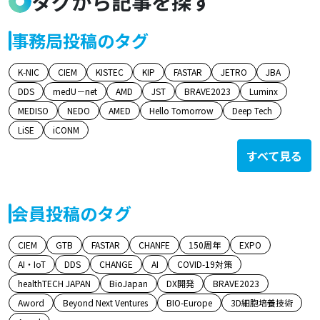
タグから記事を探す
事務局投稿のタグ
K-NIC
CIEM
KISTEC
KIP
FASTAR
JETRO
JBA
DDS
medU－net
AMD
JST
BRAVE2023
Luminx
MEDISO
NEDO
AMED
Hello Tomorrow
Deep Tech
LiSE
iCONM
すべて見る
会員投稿のタグ
CIEM
GTB
FASTAR
CHANFE
150周年
EXPO
AI・IoT
DDS
CHANGE
AI
COVID-19対策
healthTECH JAPAN
BioJapan
DX開発
BRAVE2023
Aword
Beyond Next Ventures
BIO-Europe
3D細胞培養技術