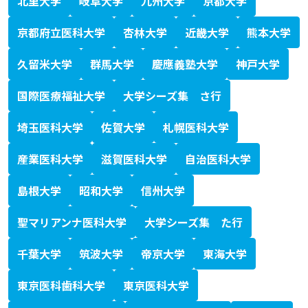
北里大学
岐阜大学
九州大学
京都大学
京都府立医科大学
杏林大学
近畿大学
熊本大学
久留米大学
群馬大学
慶應義塾大学
神戸大学
国際医療福祉大学
大学シーズ集 さ行
埼玉医科大学
佐賀大学
札幌医科大学
産業医科大学
滋賀医科大学
自治医科大学
島根大学
昭和大学
信州大学
聖マリアンナ医科大学
大学シーズ集 た行
千葉大学
筑波大学
帝京大学
東海大学
東京医科歯科大学
東京医科大学