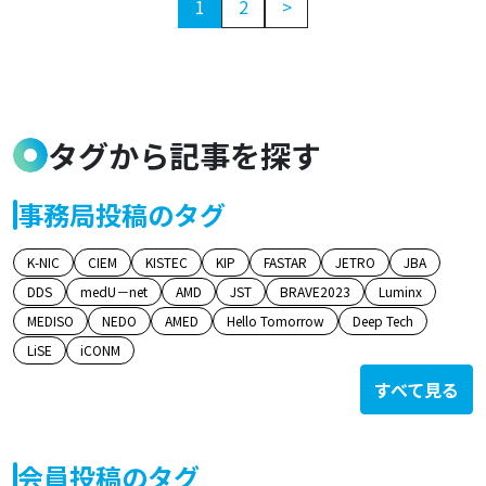
1
2
>
タグから記事を探す
事務局投稿のタグ
K-NIC
CIEM
KISTEC
KIP
FASTAR
JETRO
JBA
DDS
medU－net
AMD
JST
BRAVE2023
Luminx
MEDISO
NEDO
AMED
Hello Tomorrow
Deep Tech
LiSE
iCONM
すべて見る
会員投稿のタグ