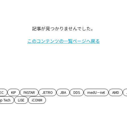
記事が見つかりませんでした。
このコンテンツの一覧ページへ戻る
EC
KIP
FASTAR
JETRO
JBA
DDS
medU－net
AMD
p Tech
LiSE
iCONM