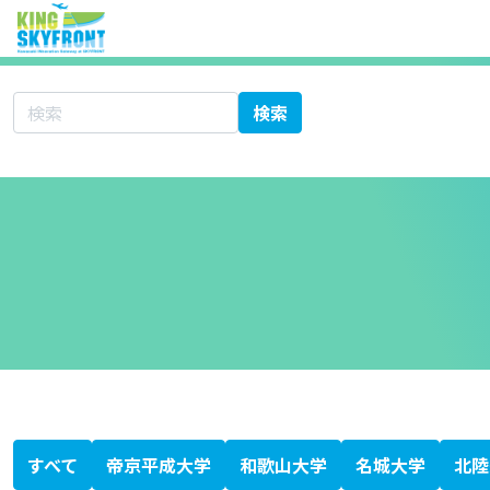
サイト内検索
検索
北海道科学大学
大学シーズ集 あ行
愛知医科大学
秋田大学
旭川医科大学
岩手医科大学
愛媛大学
大分大学
大阪医科薬科大学
大阪市立大学
大阪大学
岡山大学
大学シーズ集 か行
香川大学
鹿児島大学
金沢医科大学
金沢大学
川崎医科大学
関西医科大学
北里大学
岐阜大学
九州大学
京都大学
京都府立医科大学
杏林大学
近畿大学
熊本大学
久留米大学
群馬大学
慶應義塾大学
高知大学
神戸大学
国際医療福祉大学
大学シーズ集 さ行
埼玉医科大学
佐賀大学
札幌医科大学
産業医科大学
滋賀医科大学
自治医科大学
島根大学
順天堂大学
昭和大学
信州大学
聖マリアンナ医科大学
大学シーズ集 た行
千葉大学
筑波大学
帝京大学
東海大学
東京医科歯科大学
東京医科大学
東京慈恵会医科大学
東京女子医科大学
東京大学
東邦大学
東北医科薬科大学
東北大学
徳島大学
獨協医科大学
鳥取大学
富山大学
大学シーズ集 な行
長崎大学
名古屋市立大学
名古屋大学
奈良県立医科大学
新潟大学
日本医科大学
日本大学
大学シーズ集 は行
浜松医科大学
兵庫医科大学
弘前大学
広島大学
福井大学
福岡大学
福島県立医科大学
藤田医科大学
防衛医科大学校
北海道大学
大学シーズ集 ま行
三重大学
宮崎大学
大学シーズ集 や行
山形大学
山口大学
山梨大学
横浜市立大学
大学シーズ集 ら行
琉球大学
大学シーズ集 わ行
和歌山県立医科大学
専門書
医療系ベンチャー支援ガイドブック
科学技術・イノベーション白書
KISTEC ANNUAL REPORT 2023
かわさき産学連携ニュースレター
静岡がんセンターファルマバレープロジェクト
日経バイオテク
日経バイオ年鑑
バイオサイエンスとインダストリー
すべて
帝京平成大学
和歌山大学
名城大学
北陸