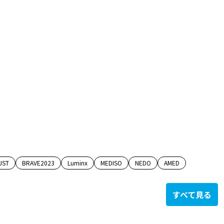
JST
BRAVE2023
Luminx
MEDISO
NEDO
AMED
すべて見る