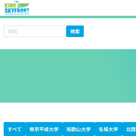
サイト内検索
検索
北海道科学大学
大学シーズ集 あ行
愛知医科大学
秋田大学
旭川医科大学
岩手医科大学
愛媛大学
大分大学
大阪医科薬科大学
大阪市立大学
大阪大学
岡山大学
大学シーズ集 か行
香川大学
鹿児島大学
金沢医科大学
金沢大学
川崎医科大学
関西医科大学
北里大学
岐阜大学
九州大学
京都大学
京都府立医科大学
杏林大学
近畿大学
熊本大学
久留米大学
群馬大学
慶應義塾大学
高知大学
神戸大学
国際医療福祉大学
大学シーズ集 さ行
埼玉医科大学
佐賀大学
札幌医科大学
産業医科大学
滋賀医科大学
自治医科大学
島根大学
順天堂大学
昭和大学
信州大学
聖マリアンナ医科大学
大学シーズ集 た行
千葉大学
筑波大学
帝京大学
東海大学
東京医科歯科大学
東京医科大学
東京慈恵会医科大学
東京女子医科大学
東京大学
東邦大学
東北医科薬科大学
東北大学
徳島大学
獨協医科大学
鳥取大学
富山大学
大学シーズ集 な行
長崎大学
名古屋市立大学
名古屋大学
奈良県立医科大学
新潟大学
日本医科大学
日本大学
大学シーズ集 は行
浜松医科大学
兵庫医科大学
弘前大学
広島大学
福井大学
福岡大学
福島県立医科大学
藤田医科大学
防衛医科大学校
北海道大学
大学シーズ集 ま行
三重大学
宮崎大学
大学シーズ集 や行
山形大学
山口大学
山梨大学
横浜市立大学
大学シーズ集 ら行
琉球大学
大学シーズ集 わ行
和歌山県立医科大学
専門書
医療系ベンチャー支援ガイドブック
科学技術・イノベーション白書
KISTEC ANNUAL REPORT 2023
かわさき産学連携ニュースレター
静岡がんセンターファルマバレープロジェクト
日経バイオテク
日経バイオ年鑑
バイオサイエンスとインダストリー
すべて
帝京平成大学
和歌山大学
名城大学
北陸