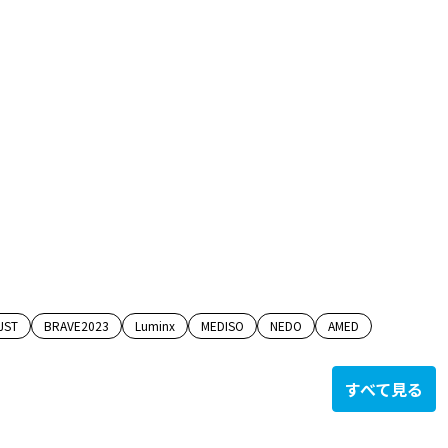
JST
BRAVE2023
Luminx
MEDISO
NEDO
AMED
すべて見る