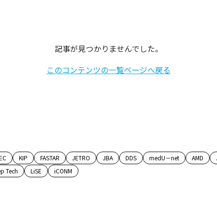
記事が見つかりませんでした。
このコンテンツの一覧ページへ戻る
EC
KIP
FASTAR
JETRO
JBA
DDS
medU－net
AMD
p Tech
LiSE
iCONM