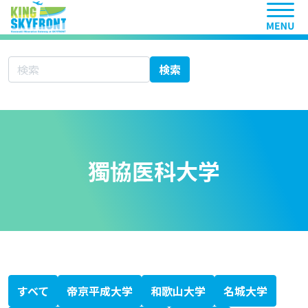
ヘッ
サイト内検索
検索
獨協医科大学
北海道科学大学
大学シーズ集 あ行
愛知医科大学
秋田大学
旭川医科大学
岩手医科大学
愛媛大学
大分大学
大阪医科薬科大学
大阪市立大学
大阪大学
岡山大学
大学シーズ集 か行
香川大学
鹿児島大学
金沢医科大学
金沢大学
川崎医科大学
関西医科大学
北里大学
岐阜大学
九州大学
京都大学
京都府立医科大学
杏林大学
近畿大学
熊本大学
久留米大学
群馬大学
慶應義塾大学
高知大学
神戸大学
国際医療福祉大学
大学シーズ集 さ行
埼玉医科大学
佐賀大学
札幌医科大学
産業医科大学
滋賀医科大学
自治医科大学
島根大学
順天堂大学
昭和大学
信州大学
聖マリアンナ医科大学
大学シーズ集 た行
千葉大学
筑波大学
帝京大学
東海大学
東京医科歯科大学
東京医科大学
東京慈恵会医科大学
東京女子医科大学
東京大学
東邦大学
東北医科薬科大学
東北大学
徳島大学
獨協医科大学
鳥取大学
富山大学
大学シーズ集 な行
長崎大学
名古屋市立大学
名古屋大学
奈良県立医科大学
新潟大学
日本医科大学
日本大学
大学シーズ集 は行
浜松医科大学
兵庫医科大学
弘前大学
広島大学
福井大学
福岡大学
福島県立医科大学
藤田医科大学
防衛医科大学校
北海道大学
大学シーズ集 ま行
三重大学
宮崎大学
大学シーズ集 や行
山形大学
山口大学
山梨大学
横浜市立大学
大学シーズ集 ら行
琉球大学
大学シーズ集 わ行
和歌山県立医科大学
専門書
医療系ベンチャー支援ガイドブック
科学技術・イノベーション白書
KISTEC ANNUAL REPORT 2023
かわさき産学連携ニュースレター
静岡がんセンターファルマバレープロジェクト
日経バイオテク
日経バイオ年鑑
バイオサイエンスとインダストリー
すべて
帝京平成大学
和歌山大学
名城大学