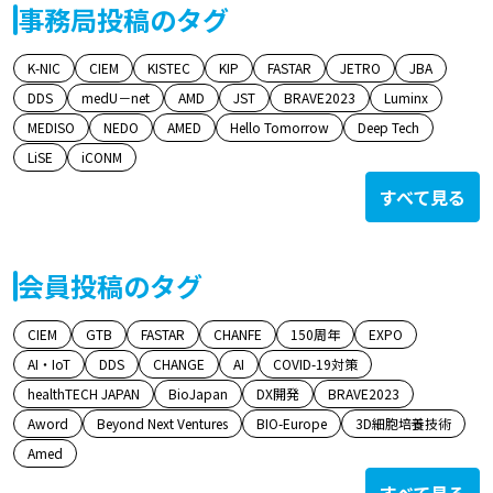
事務局投稿のタグ
K-NIC
CIEM
KISTEC
KIP
FASTAR
JETRO
JBA
DDS
medU－net
AMD
JST
BRAVE2023
Luminx
MEDISO
NEDO
AMED
Hello Tomorrow
Deep Tech
LiSE
iCONM
すべて見る
会員投稿のタグ
CIEM
GTB
FASTAR
CHANFE
150周年
EXPO
AI・IoT
DDS
CHANGE
AI
COVID-19対策
healthTECH JAPAN
BioJapan
DX開発
BRAVE2023
Aword
Beyond Next Ventures
BIO-Europe
3D細胞培養技術
Amed