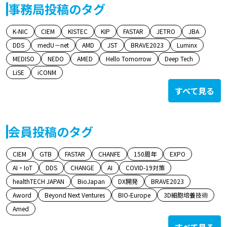
事務局投稿のタグ
K-NIC
CIEM
KISTEC
KIP
FASTAR
JETRO
JBA
DDS
medU－net
AMD
JST
BRAVE2023
Luminx
MEDISO
NEDO
AMED
Hello Tomorrow
Deep Tech
LiSE
iCONM
すべて見る
会員投稿のタグ
CIEM
GTB
FASTAR
CHANFE
150周年
EXPO
AI・IoT
DDS
CHANGE
AI
COVID-19対策
healthTECH JAPAN
BioJapan
DX開発
BRAVE2023
Aword
Beyond Next Ventures
BIO-Europe
3D細胞培養技術
Amed