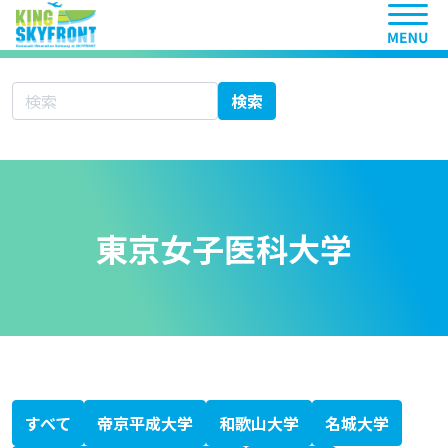
ヘッ
サイト内検索
検索
東京女子医科大学
北海道科学大学
大学シーズ集 あ行
愛知医科大学
秋田大学
旭川医科大学
岩手医科大学
愛媛大学
大分大学
大阪医科薬科大学
大阪市立大学
大阪大学
岡山大学
大学シーズ集 か行
香川大学
鹿児島大学
金沢医科大学
金沢大学
川崎医科大学
関西医科大学
北里大学
岐阜大学
九州大学
京都大学
京都府立医科大学
杏林大学
近畿大学
熊本大学
久留米大学
群馬大学
慶應義塾大学
高知大学
神戸大学
国際医療福祉大学
大学シーズ集 さ行
埼玉医科大学
佐賀大学
札幌医科大学
産業医科大学
滋賀医科大学
自治医科大学
島根大学
順天堂大学
昭和大学
信州大学
聖マリアンナ医科大学
大学シーズ集 た行
千葉大学
筑波大学
帝京大学
東海大学
東京医科歯科大学
東京医科大学
東京慈恵会医科大学
東京女子医科大学
東京大学
東邦大学
東北医科薬科大学
東北大学
徳島大学
獨協医科大学
鳥取大学
富山大学
大学シーズ集 な行
長崎大学
名古屋市立大学
名古屋大学
奈良県立医科大学
新潟大学
日本医科大学
日本大学
大学シーズ集 は行
浜松医科大学
兵庫医科大学
弘前大学
広島大学
福井大学
福岡大学
福島県立医科大学
藤田医科大学
防衛医科大学校
北海道大学
大学シーズ集 ま行
三重大学
宮崎大学
大学シーズ集 や行
山形大学
山口大学
山梨大学
横浜市立大学
大学シーズ集 ら行
琉球大学
大学シーズ集 わ行
和歌山県立医科大学
専門書
医療系ベンチャー支援ガイドブック
科学技術・イノベーション白書
KISTEC ANNUAL REPORT 2023
かわさき産学連携ニュースレター
静岡がんセンターファルマバレープロジェクト
日経バイオテク
日経バイオ年鑑
バイオサイエンスとインダストリー
すべて
帝京平成大学
和歌山大学
名城大学