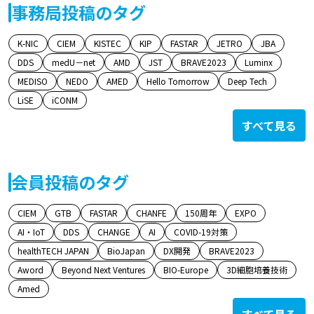
事務局投稿のタグ
K-NIC
CIEM
KISTEC
KIP
FASTAR
JETRO
JBA
DDS
medU－net
AMD
JST
BRAVE2023
Luminx
MEDISO
NEDO
AMED
Hello Tomorrow
Deep Tech
LiSE
iCONM
すべて見る
会員投稿のタグ
CIEM
GTB
FASTAR
CHANFE
150周年
EXPO
AI・IoT
DDS
CHANGE
AI
COVID-19対策
healthTECH JAPAN
BioJapan
DX開発
BRAVE2023
Aword
Beyond Next Ventures
BIO-Europe
3D細胞培養技術
Amed