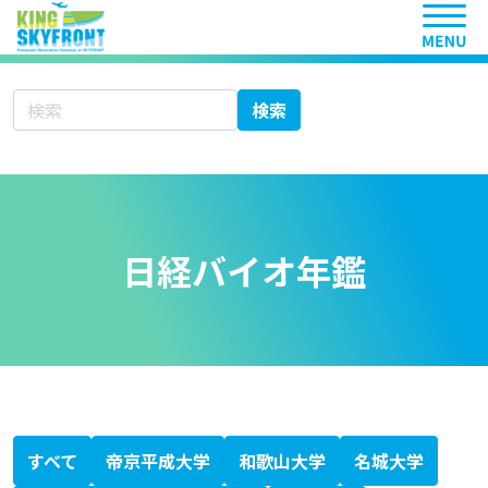
ヘッ
サイト内検索
検索
日経バイオ年鑑
北海道科学大学
大学シーズ集 あ行
愛知医科大学
秋田大学
旭川医科大学
岩手医科大学
愛媛大学
大分大学
大阪医科薬科大学
大阪市立大学
大阪大学
岡山大学
大学シーズ集 か行
香川大学
鹿児島大学
金沢医科大学
金沢大学
川崎医科大学
関西医科大学
北里大学
岐阜大学
九州大学
京都大学
京都府立医科大学
杏林大学
近畿大学
熊本大学
久留米大学
群馬大学
慶應義塾大学
高知大学
神戸大学
国際医療福祉大学
大学シーズ集 さ行
埼玉医科大学
佐賀大学
札幌医科大学
産業医科大学
滋賀医科大学
自治医科大学
島根大学
順天堂大学
昭和大学
信州大学
聖マリアンナ医科大学
大学シーズ集 た行
千葉大学
筑波大学
帝京大学
東海大学
東京医科歯科大学
東京医科大学
東京慈恵会医科大学
東京女子医科大学
東京大学
東邦大学
東北医科薬科大学
東北大学
徳島大学
獨協医科大学
鳥取大学
富山大学
大学シーズ集 な行
長崎大学
名古屋市立大学
名古屋大学
奈良県立医科大学
新潟大学
日本医科大学
日本大学
大学シーズ集 は行
浜松医科大学
兵庫医科大学
弘前大学
広島大学
福井大学
福岡大学
福島県立医科大学
藤田医科大学
防衛医科大学校
北海道大学
大学シーズ集 ま行
三重大学
宮崎大学
大学シーズ集 や行
山形大学
山口大学
山梨大学
横浜市立大学
大学シーズ集 ら行
琉球大学
大学シーズ集 わ行
和歌山県立医科大学
専門書
医療系ベンチャー支援ガイドブック
科学技術・イノベーション白書
KISTEC ANNUAL REPORT 2023
かわさき産学連携ニュースレター
静岡がんセンターファルマバレープロジェクト
日経バイオテク
日経バイオ年鑑
バイオサイエンスとインダストリー
すべて
帝京平成大学
和歌山大学
名城大学