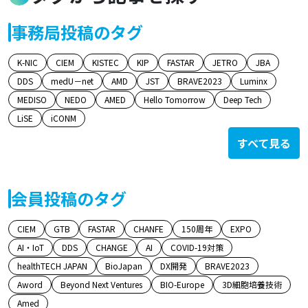
事務局投稿のタグ
K-NIC
CIEM
KISTEC
KIP
FASTAR
JETRO
JBA
DDS
medU－net
AMD
JST
BRAVE2023
Luminx
MEDISO
NEDO
AMED
Hello Tomorrow
Deep Tech
LiSE
iCONM
すべて見る
会員投稿のタグ
CIEM
GTB
FASTAR
CHANFE
150周年
EXPO
AI・IoT
DDS
CHANGE
AI
COVID-19対策
healthTECH JAPAN
BioJapan
DX開発
BRAVE2023
Aword
Beyond Next Ventures
BIO-Europe
3D細胞培養技術
Amed