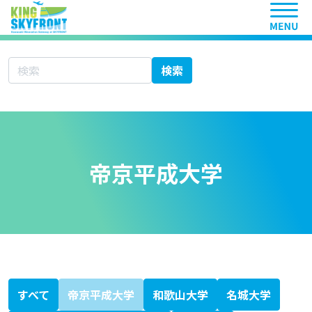
ヘッ
サイト内検索
検索
帝京平成大学
北海道科学大学
大学シーズ集 あ行
愛知医科大学
秋田大学
旭川医科大学
岩手医科大学
愛媛大学
大分大学
大阪医科薬科大学
大阪市立大学
大阪大学
岡山大学
大学シーズ集 か行
香川大学
鹿児島大学
金沢医科大学
金沢大学
川崎医科大学
関西医科大学
北里大学
岐阜大学
九州大学
京都大学
京都府立医科大学
杏林大学
近畿大学
熊本大学
久留米大学
群馬大学
慶應義塾大学
高知大学
神戸大学
国際医療福祉大学
大学シーズ集 さ行
埼玉医科大学
佐賀大学
札幌医科大学
産業医科大学
滋賀医科大学
自治医科大学
島根大学
順天堂大学
昭和大学
信州大学
聖マリアンナ医科大学
大学シーズ集 た行
千葉大学
筑波大学
帝京大学
東海大学
東京医科歯科大学
東京医科大学
東京慈恵会医科大学
東京女子医科大学
東京大学
東邦大学
東北医科薬科大学
東北大学
徳島大学
獨協医科大学
鳥取大学
富山大学
大学シーズ集 な行
長崎大学
名古屋市立大学
名古屋大学
奈良県立医科大学
新潟大学
日本医科大学
日本大学
大学シーズ集 は行
浜松医科大学
兵庫医科大学
弘前大学
広島大学
福井大学
福岡大学
福島県立医科大学
藤田医科大学
防衛医科大学校
北海道大学
大学シーズ集 ま行
三重大学
宮崎大学
大学シーズ集 や行
山形大学
山口大学
山梨大学
横浜市立大学
大学シーズ集 ら行
琉球大学
大学シーズ集 わ行
和歌山県立医科大学
専門書
医療系ベンチャー支援ガイドブック
科学技術・イノベーション白書
KISTEC ANNUAL REPORT 2023
かわさき産学連携ニュースレター
静岡がんセンターファルマバレープロジェクト
日経バイオテク
日経バイオ年鑑
バイオサイエンスとインダストリー
すべて
帝京平成大学
和歌山大学
名城大学