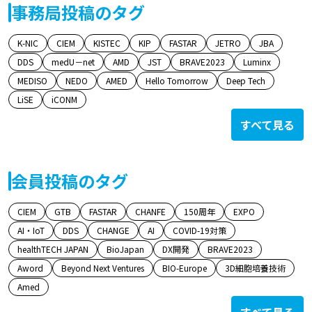
事務局投稿のタグ
K-NIC
CIEM
KISTEC
KIP
FASTAR
JETRO
JBA
DDS
medU－net
AMD
JST
BRAVE2023
Luminx
MEDISO
NEDO
AMED
Hello Tomorrow
Deep Tech
LiSE
iCONM
すべて見る
会員投稿のタグ
CIEM
GTB
FASTAR
CHANFE
150周年
EXPO
AI・IoT
DDS
CHANGE
AI
COVID-19対策
healthTECH JAPAN
BioJapan
DX開発
BRAVE2023
Aword
Beyond Next Ventures
BIO-Europe
3D細胞培養技術
Amed