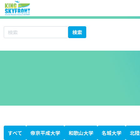
サイト内検索
検索
北海道科学大学
大学シーズ集 あ行
愛知医科大学
秋田大学
旭川医科大学
岩手医科大学
愛媛大学
大分大学
大阪医科薬科大学
大阪市立大学
大阪大学
岡山大学
大学シーズ集 か行
香川大学
鹿児島大学
金沢医科大学
金沢大学
川崎医科大学
関西医科大学
北里大学
岐阜大学
九州大学
京都大学
京都府立医科大学
杏林大学
近畿大学
熊本大学
久留米大学
群馬大学
慶應義塾大学
高知大学
神戸大学
国際医療福祉大学
大学シーズ集 さ行
埼玉医科大学
佐賀大学
札幌医科大学
産業医科大学
滋賀医科大学
自治医科大学
島根大学
順天堂大学
昭和大学
信州大学
聖マリアンナ医科大学
大学シーズ集 た行
千葉大学
筑波大学
帝京大学
東海大学
東京医科歯科大学
東京医科大学
東京慈恵会医科大学
東京女子医科大学
東京大学
東邦大学
東北医科薬科大学
東北大学
徳島大学
獨協医科大学
鳥取大学
富山大学
大学シーズ集 な行
長崎大学
名古屋市立大学
名古屋大学
奈良県立医科大学
新潟大学
日本医科大学
日本大学
大学シーズ集 は行
浜松医科大学
兵庫医科大学
弘前大学
広島大学
福井大学
福岡大学
福島県立医科大学
藤田医科大学
防衛医科大学校
北海道大学
大学シーズ集 ま行
三重大学
宮崎大学
大学シーズ集 や行
山形大学
山口大学
山梨大学
横浜市立大学
大学シーズ集 ら行
琉球大学
大学シーズ集 わ行
和歌山県立医科大学
専門書
医療系ベンチャー支援ガイドブック
科学技術・イノベーション白書
KISTEC ANNUAL REPORT 2023
かわさき産学連携ニュースレター
静岡がんセンターファルマバレープロジェクト
日経バイオテク
日経バイオ年鑑
バイオサイエンスとインダストリー
すべて
帝京平成大学
和歌山大学
名城大学
北陸