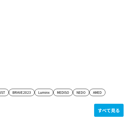
JST
BRAVE2023
Luminx
MEDISO
NEDO
AMED
すべて見る