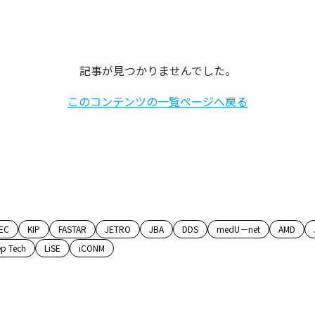
記事が見つかりませんでした。
このコンテンツの一覧ページへ戻る
EC
KIP
FASTAR
JETRO
JBA
DDS
medU－net
AMD
p Tech
LiSE
iCONM