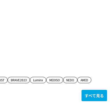
JST
BRAVE2023
Luminx
MEDISO
NEDO
AMED
すべて見る