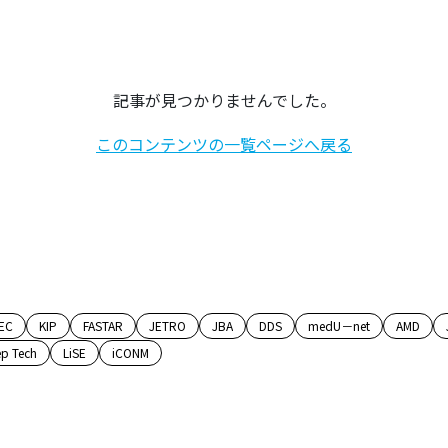
記事が見つかりませんでした。
このコンテンツの一覧ページへ戻る
EC
KIP
FASTAR
JETRO
JBA
DDS
medU－net
AMD
p Tech
LiSE
iCONM