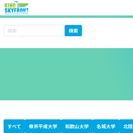
サイト内検索
検索
北海道科学大学
大学シーズ集 あ行
愛知医科大学
秋田大学
旭川医科大学
岩手医科大学
愛媛大学
大分大学
大阪医科薬科大学
大阪市立大学
大阪大学
岡山大学
大学シーズ集 か行
香川大学
鹿児島大学
金沢医科大学
金沢大学
川崎医科大学
関西医科大学
北里大学
岐阜大学
九州大学
京都大学
京都府立医科大学
杏林大学
近畿大学
熊本大学
久留米大学
群馬大学
慶應義塾大学
高知大学
神戸大学
国際医療福祉大学
大学シーズ集 さ行
埼玉医科大学
佐賀大学
札幌医科大学
産業医科大学
滋賀医科大学
自治医科大学
島根大学
順天堂大学
昭和大学
信州大学
聖マリアンナ医科大学
大学シーズ集 た行
千葉大学
筑波大学
帝京大学
東海大学
東京医科歯科大学
東京医科大学
東京慈恵会医科大学
東京女子医科大学
東京大学
東邦大学
東北医科薬科大学
東北大学
徳島大学
獨協医科大学
鳥取大学
富山大学
大学シーズ集 な行
長崎大学
名古屋市立大学
名古屋大学
奈良県立医科大学
新潟大学
日本医科大学
日本大学
大学シーズ集 は行
浜松医科大学
兵庫医科大学
弘前大学
広島大学
福井大学
福岡大学
福島県立医科大学
藤田医科大学
防衛医科大学校
北海道大学
大学シーズ集 ま行
三重大学
宮崎大学
大学シーズ集 や行
山形大学
山口大学
山梨大学
横浜市立大学
大学シーズ集 ら行
琉球大学
大学シーズ集 わ行
和歌山県立医科大学
専門書
医療系ベンチャー支援ガイドブック
科学技術・イノベーション白書
KISTEC ANNUAL REPORT 2023
かわさき産学連携ニュースレター
静岡がんセンターファルマバレープロジェクト
日経バイオテク
日経バイオ年鑑
バイオサイエンスとインダストリー
すべて
帝京平成大学
和歌山大学
名城大学
北陸