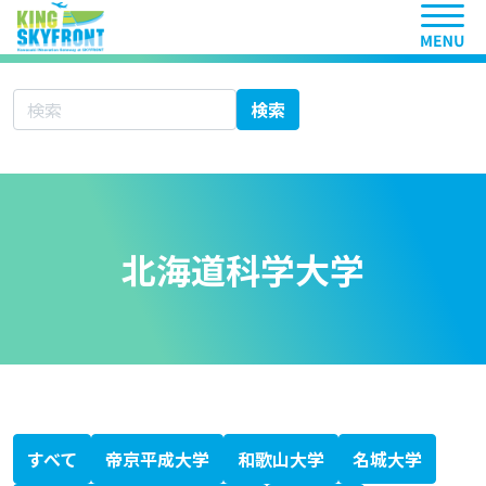
ヘッ
サイト内検索
検索
北海道科学大学
北海道科学大学
大学シーズ集 あ行
愛知医科大学
秋田大学
旭川医科大学
岩手医科大学
愛媛大学
大分大学
大阪医科薬科大学
大阪市立大学
大阪大学
岡山大学
大学シーズ集 か行
香川大学
鹿児島大学
金沢医科大学
金沢大学
川崎医科大学
関西医科大学
北里大学
岐阜大学
九州大学
京都大学
京都府立医科大学
杏林大学
近畿大学
熊本大学
久留米大学
群馬大学
慶應義塾大学
高知大学
神戸大学
国際医療福祉大学
大学シーズ集 さ行
埼玉医科大学
佐賀大学
札幌医科大学
産業医科大学
滋賀医科大学
自治医科大学
島根大学
順天堂大学
昭和大学
信州大学
聖マリアンナ医科大学
大学シーズ集 た行
千葉大学
筑波大学
帝京大学
東海大学
東京医科歯科大学
東京医科大学
東京慈恵会医科大学
東京女子医科大学
東京大学
東邦大学
東北医科薬科大学
東北大学
徳島大学
獨協医科大学
鳥取大学
富山大学
大学シーズ集 な行
長崎大学
名古屋市立大学
名古屋大学
奈良県立医科大学
新潟大学
日本医科大学
日本大学
大学シーズ集 は行
浜松医科大学
兵庫医科大学
弘前大学
広島大学
福井大学
福岡大学
福島県立医科大学
藤田医科大学
防衛医科大学校
北海道大学
大学シーズ集 ま行
三重大学
宮崎大学
大学シーズ集 や行
山形大学
山口大学
山梨大学
横浜市立大学
大学シーズ集 ら行
琉球大学
大学シーズ集 わ行
和歌山県立医科大学
専門書
医療系ベンチャー支援ガイドブック
科学技術・イノベーション白書
KISTEC ANNUAL REPORT 2023
かわさき産学連携ニュースレター
静岡がんセンターファルマバレープロジェクト
日経バイオテク
日経バイオ年鑑
バイオサイエンスとインダストリー
すべて
帝京平成大学
和歌山大学
名城大学