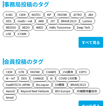
事務局投稿のタグ
K-NIC
CIEM
KISTEC
KIP
FASTAR
JETRO
JBA
DDS
medU－net
AMD
JST
BRAVE2023
Luminx
MEDISO
NEDO
AMED
Hello Tomorrow
Deep Tech
LiSE
iCONM
すべて見る
会員投稿のタグ
CIEM
GTB
FASTAR
CHANFE
150周年
EXPO
AI・IoT
DDS
CHANGE
AI
COVID-19対策
healthTECH JAPAN
BioJapan
DX開発
BRAVE2023
Aword
Beyond Next Ventures
BIO-Europe
3D細胞培養技術
Amed