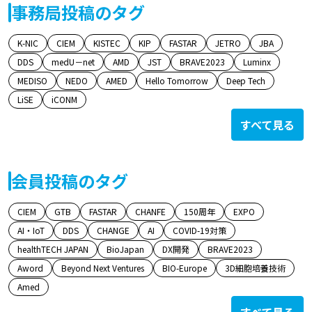
事務局投稿のタグ
K-NIC
CIEM
KISTEC
KIP
FASTAR
JETRO
JBA
DDS
medU－net
AMD
JST
BRAVE2023
Luminx
MEDISO
NEDO
AMED
Hello Tomorrow
Deep Tech
LiSE
iCONM
すべて見る
会員投稿のタグ
CIEM
GTB
FASTAR
CHANFE
150周年
EXPO
AI・IoT
DDS
CHANGE
AI
COVID-19対策
healthTECH JAPAN
BioJapan
DX開発
BRAVE2023
Aword
Beyond Next Ventures
BIO-Europe
3D細胞培養技術
Amed