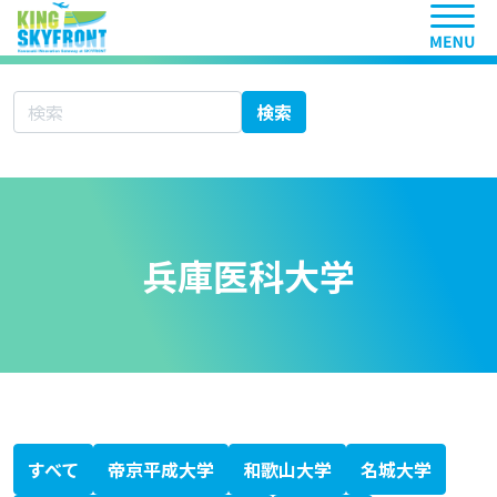
ヘッ
サイト内検索
検索
兵庫医科大学
北海道科学大学
大学シーズ集 あ行
愛知医科大学
秋田大学
旭川医科大学
岩手医科大学
愛媛大学
大分大学
大阪医科薬科大学
大阪市立大学
大阪大学
岡山大学
大学シーズ集 か行
香川大学
鹿児島大学
金沢医科大学
金沢大学
川崎医科大学
関西医科大学
北里大学
岐阜大学
九州大学
京都大学
京都府立医科大学
杏林大学
近畿大学
熊本大学
久留米大学
群馬大学
慶應義塾大学
高知大学
神戸大学
国際医療福祉大学
大学シーズ集 さ行
埼玉医科大学
佐賀大学
札幌医科大学
産業医科大学
滋賀医科大学
自治医科大学
島根大学
順天堂大学
昭和大学
信州大学
聖マリアンナ医科大学
大学シーズ集 た行
千葉大学
筑波大学
帝京大学
東海大学
東京医科歯科大学
東京医科大学
東京慈恵会医科大学
東京女子医科大学
東京大学
東邦大学
東北医科薬科大学
東北大学
徳島大学
獨協医科大学
鳥取大学
富山大学
大学シーズ集 な行
長崎大学
名古屋市立大学
名古屋大学
奈良県立医科大学
新潟大学
日本医科大学
日本大学
大学シーズ集 は行
浜松医科大学
兵庫医科大学
弘前大学
広島大学
福井大学
福岡大学
福島県立医科大学
藤田医科大学
防衛医科大学校
北海道大学
大学シーズ集 ま行
三重大学
宮崎大学
大学シーズ集 や行
山形大学
山口大学
山梨大学
横浜市立大学
大学シーズ集 ら行
琉球大学
大学シーズ集 わ行
和歌山県立医科大学
専門書
医療系ベンチャー支援ガイドブック
科学技術・イノベーション白書
KISTEC ANNUAL REPORT 2023
かわさき産学連携ニュースレター
静岡がんセンターファルマバレープロジェクト
日経バイオテク
日経バイオ年鑑
バイオサイエンスとインダストリー
すべて
帝京平成大学
和歌山大学
名城大学