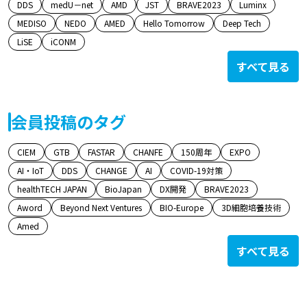
DDS
medU－net
AMD
JST
BRAVE2023
Luminx
MEDISO
NEDO
AMED
Hello Tomorrow
Deep Tech
LiSE
iCONM
すべて見る
会員投稿のタグ
CIEM
GTB
FASTAR
CHANFE
150周年
EXPO
AI・IoT
DDS
CHANGE
AI
COVID-19対策
healthTECH JAPAN
BioJapan
DX開発
BRAVE2023
Aword
Beyond Next Ventures
BIO-Europe
3D細胞培養技術
Amed
すべて見る