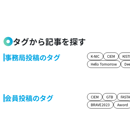
タグから記事を探す
事務局投稿のタグ
K-NIC
CIEM
KIST
Hello Tomorrow
Dee
会員投稿のタグ
CIEM
GTB
FAST
BRAVE2023
Aword