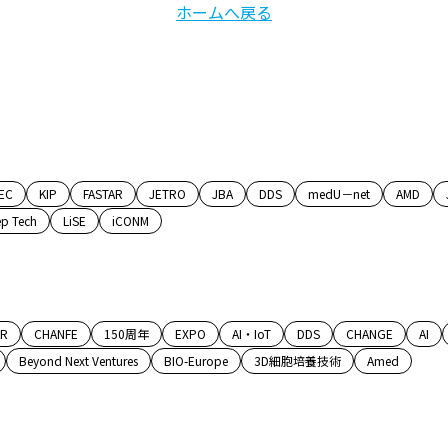
ホームへ戻る
EC
KIP
FASTAR
JETRO
JBA
DDS
medU－net
AMD
p Tech
LiSE
iCONM
AR
CHANFE
150周年
EXPO
AI・IoT
DDS
CHANGE
AI
Beyond Next Ventures
BIO-Europe
3D細胞培養技術
Amed