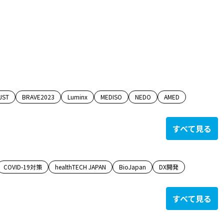
JST
BRAVE2023
Luminx
MEDISO
NEDO
AMED
すべて見る
COVID-19対策
healthTECH JAPAN
BioJapan
DX開発
すべて見る