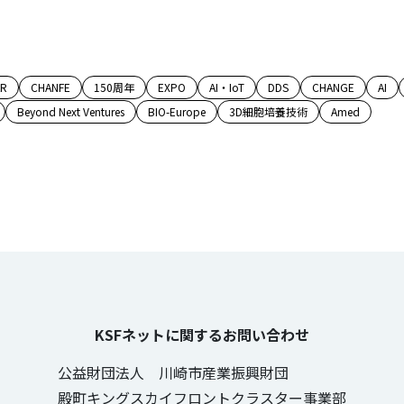
AR
CHANFE
150周年
EXPO
AI・IoT
DDS
CHANGE
AI
Beyond Next Ventures
BIO-Europe
3D細胞培養技術
Amed
KSFネットに関するお問い合わせ
公益財団法人 川崎市産業振興財団
殿町キングスカイフロントクラスター事業部