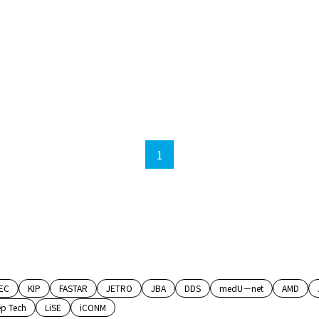
1
EC
KIP
FASTAR
JETRO
JBA
DDS
medU－net
AMD
p Tech
LiSE
iCONM