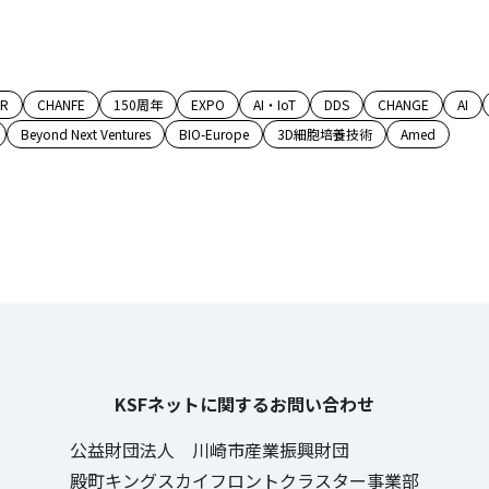
AR
CHANFE
150周年
EXPO
AI・IoT
DDS
CHANGE
AI
Beyond Next Ventures
BIO-Europe
3D細胞培養技術
Amed
KSFネットに関するお問い合わせ
公益財団法人 川崎市産業振興財団
殿町キングスカイフロントクラスター事業部