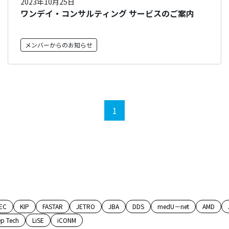
2023年10月25日
ワンデイ・コンサルティング サービスのご案内
メンバーからのお知らせ
1
EC
KIP
FASTAR
JETRO
JBA
DDS
medU－net
AMD
p Tech
LiSE
iCONM