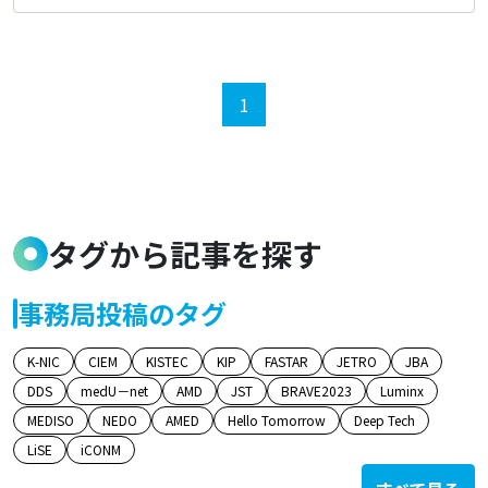
1
タグから記事を探す
事務局投稿のタグ
K-NIC
CIEM
KISTEC
KIP
FASTAR
JETRO
JBA
DDS
medU－net
AMD
JST
BRAVE2023
Luminx
MEDISO
NEDO
AMED
Hello Tomorrow
Deep Tech
LiSE
iCONM