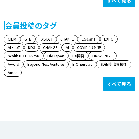
すべて見る
会員投稿のタグ
CIEM
GTB
FASTAR
CHANFE
150周年
EXPO
AI・IoT
DDS
CHANGE
AI
COVID-19対策
healthTECH JAPAN
BioJapan
DX開発
BRAVE2023
Aword
Beyond Next Ventures
BIO-Europe
3D細胞培養技術
Amed
すべて見る