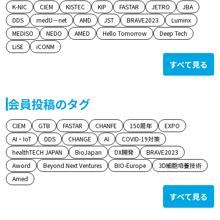
K-NIC
CIEM
KISTEC
KIP
FASTAR
JETRO
JBA
DDS
medU－net
AMD
JST
BRAVE2023
Luminx
MEDISO
NEDO
AMED
Hello Tomorrow
Deep Tech
LiSE
iCONM
すべて見る
会員投稿のタグ
CIEM
GTB
FASTAR
CHANFE
150周年
EXPO
AI・IoT
DDS
CHANGE
AI
COVID-19対策
healthTECH JAPAN
BioJapan
DX開発
BRAVE2023
Aword
Beyond Next Ventures
BIO-Europe
3D細胞培養技術
Amed
すべて見る