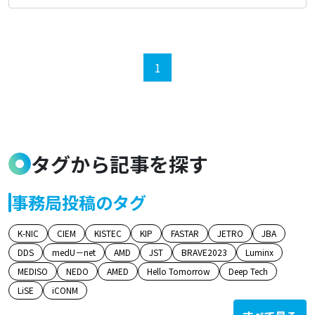
1
タグから記事を探す
事務局投稿のタグ
K-NIC
CIEM
KISTEC
KIP
FASTAR
JETRO
JBA
DDS
medU－net
AMD
JST
BRAVE2023
Luminx
MEDISO
NEDO
AMED
Hello Tomorrow
Deep Tech
LiSE
iCONM