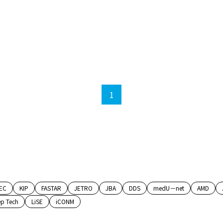
1
EC
KIP
FASTAR
JETRO
JBA
DDS
medU－net
AMD
p Tech
LiSE
iCONM