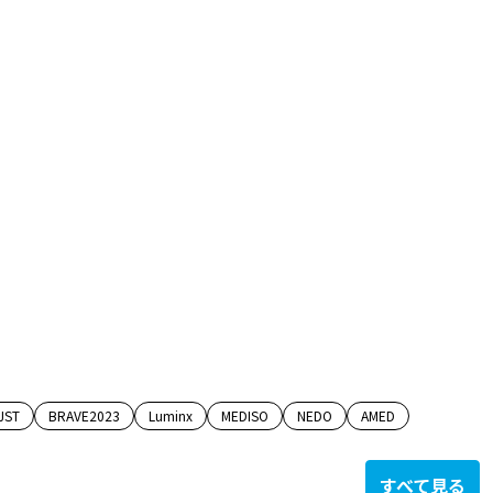
JST
BRAVE2023
Luminx
MEDISO
NEDO
AMED
すべて見る