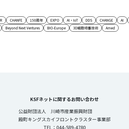
AR
CHANFE
150周年
EXPO
AI・IoT
DDS
CHANGE
AI
Beyond Next Ventures
BIO-Europe
3D細胞培養技術
Amed
KSFネットに関するお問い合わせ
公益財団法人 川崎市産業振興財団
殿町キングスカイフロントクラスター事業部
TEL：044-589-4780