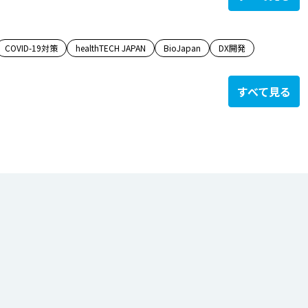
COVID-19対策
healthTECH JAPAN
BioJapan
DX開発
すべて見る