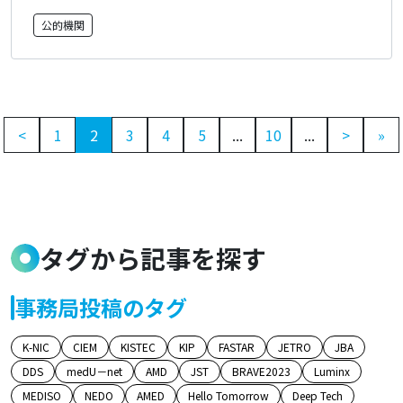
公的機関
<
1
2
3
4
5
...
10
...
>
»
タグから記事を探す
事務局投稿のタグ
K-NIC
CIEM
KISTEC
KIP
FASTAR
JETRO
JBA
DDS
medU－net
AMD
JST
BRAVE2023
Luminx
MEDISO
NEDO
AMED
Hello Tomorrow
Deep Tech