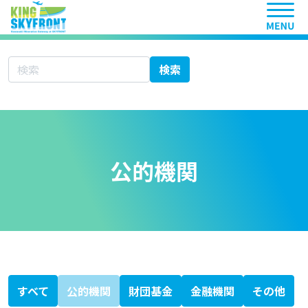
ヘッ
サイト内検索
検索
公的機関
すべて
公的機関
財団基金
金融機関
その他