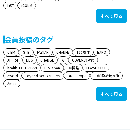
LiSE
iCONM
すべて見る
会員投稿のタグ
CIEM
GTB
FASTAR
CHANFE
150周年
EXPO
AI・IoT
DDS
CHANGE
AI
COVID-19対策
healthTECH JAPAN
BioJapan
DX開発
BRAVE2023
Aword
Beyond Next Ventures
BIO-Europe
3D細胞培養技術
Amed
すべて見る