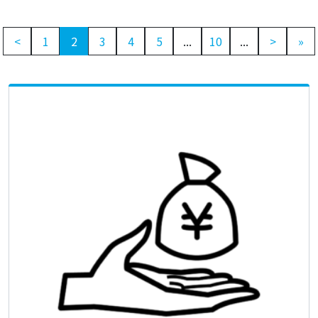
<
1
2
3
4
5
...
10
...
>
»