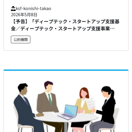
ksf-konishi-takao
2026年5月8日
【予告】「ディープテック・スタートアップ支援基
金／ディープテック・スタートアップ支援事業
（DTSU）」及び「GX分野のディープテック・スタ
公的機関
ートアップに対する実用化研究開発・量産化実証支
援事業（GX）」の2026年度の公募について（予
告）