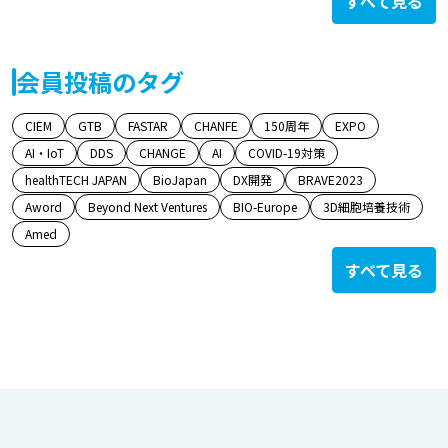
すべて見る
会員投稿のタグ
CIEM
GTB
FASTAR
CHANFE
150周年
EXPO
AI・IoT
DDS
CHANGE
AI
COVID-19対策
healthTECH JAPAN
BioJapan
DX開発
BRAVE2023
Aword
Beyond Next Ventures
BIO-Europe
3D細胞培養技術
Amed
すべて見る