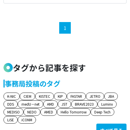
1
タグから記事を探す
事務局投稿のタグ
K-NIC
CIEM
KISTEC
KIP
FASTAR
JETRO
JBA
DDS
medU－net
AMD
JST
BRAVE2023
Luminx
MEDISO
NEDO
AMED
Hello Tomorrow
Deep Tech
LiSE
iCONM