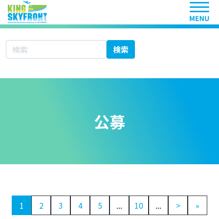
ヘッ
サイト内検索
検索
公募
1
2
3
4
5
...
10
...
>
»