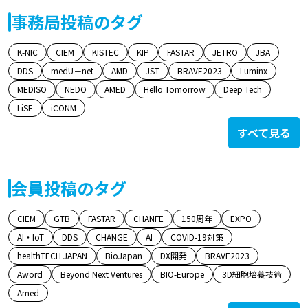
事務局投稿のタグ
K-NIC
CIEM
KISTEC
KIP
FASTAR
JETRO
JBA
DDS
medU－net
AMD
JST
BRAVE2023
Luminx
MEDISO
NEDO
AMED
Hello Tomorrow
Deep Tech
LiSE
iCONM
すべて見る
会員投稿のタグ
CIEM
GTB
FASTAR
CHANFE
150周年
EXPO
AI・IoT
DDS
CHANGE
AI
COVID-19対策
healthTECH JAPAN
BioJapan
DX開発
BRAVE2023
Aword
Beyond Next Ventures
BIO-Europe
3D細胞培養技術
Amed