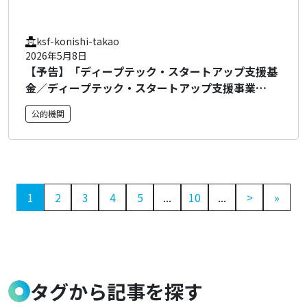
ksf-konishi-takao
2026年5月8日
【予告】「ディープテック・スタートアップ支援基
金／ディープテック・スタートアップ支援事業
（DTSU）」及び「GX分野のディープテック・スタ
公的機関
ートアップに対する実用化研究開発・量産化実証支
援事業（GX）」の2026年度の公募について（予
告）
1
2
3
4
5
...
10
...
>
»
タグから記事を探す