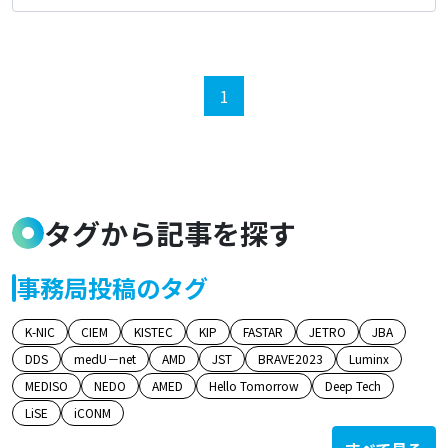
1
タグから記事を探す
事務局投稿のタグ
K-NIC
CIEM
KISTEC
KIP
FASTAR
JETRO
JBA
DDS
medU－net
AMD
JST
BRAVE2023
Luminx
MEDISO
NEDO
AMED
Hello Tomorrow
Deep Tech
LiSE
iCONM