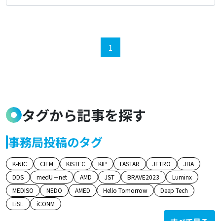
グラム］」に係る公募について
1
タグから記事を探す
事務局投稿のタグ
K-NIC
CIEM
KISTEC
KIP
FASTAR
JETRO
JBA
DDS
medU－net
AMD
JST
BRAVE2023
Luminx
MEDISO
NEDO
AMED
Hello Tomorrow
Deep Tech
LiSE
iCONM