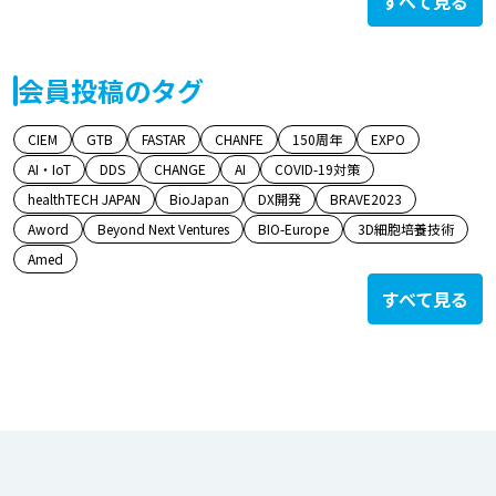
すべて見る
会員投稿のタグ
CIEM
GTB
FASTAR
CHANFE
150周年
EXPO
AI・IoT
DDS
CHANGE
AI
COVID-19対策
healthTECH JAPAN
BioJapan
DX開発
BRAVE2023
Aword
Beyond Next Ventures
BIO-Europe
3D細胞培養技術
Amed
すべて見る