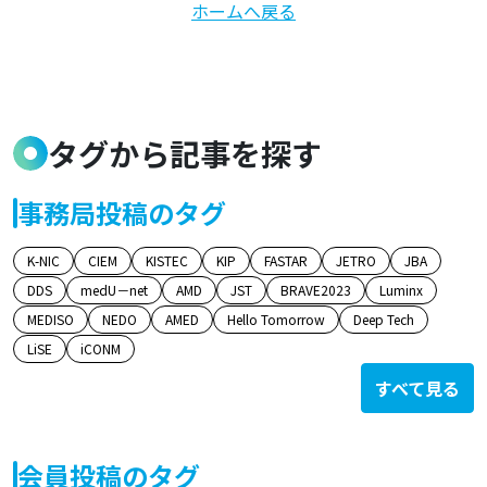
ホームへ戻る
タグから記事を探す
事務局投稿のタグ
K-NIC
CIEM
KISTEC
KIP
FASTAR
JETRO
JBA
DDS
medU－net
AMD
JST
BRAVE2023
Luminx
MEDISO
NEDO
AMED
Hello Tomorrow
Deep Tech
LiSE
iCONM
すべて見る
会員投稿のタグ