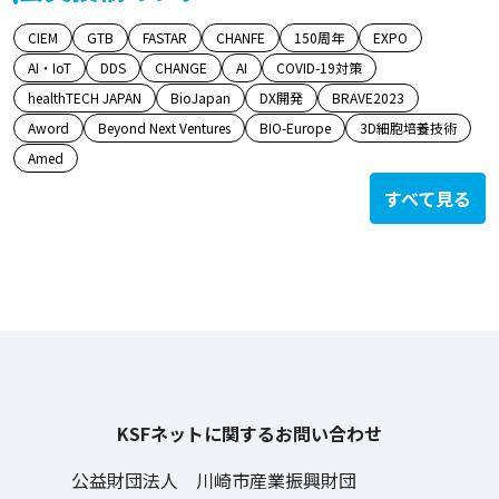
CIEM
GTB
FASTAR
CHANFE
150周年
EXPO
AI・IoT
DDS
CHANGE
AI
COVID-19対策
healthTECH JAPAN
BioJapan
DX開発
BRAVE2023
Aword
Beyond Next Ventures
BIO-Europe
3D細胞培養技術
Amed
すべて見る
KSFネットに関するお問い合わせ
公益財団法人 川崎市産業振興財団