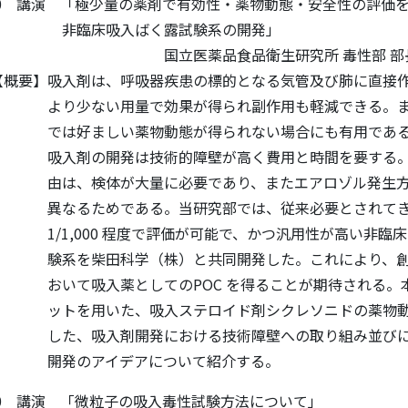
：50 講演 「極少量の薬剤で有効性・薬物動態・安全性の評価
入ばく露試験系の開発」
品食品衛生研究所 毒性部 部長 北嶋
剤は、呼吸器疾患の標的となる気管及び肺に直接作
用量で効果が得られ副作用も軽減できる。また
い薬物動態が得られない場合にも有用である。
発は技術的障壁が高く費用と時間を要する。そ
が大量に必要であり、またエアロゾル発生方法
である。当研究部では、従来必要とされてきた
0 程度で評価が可能で、かつ汎用性が高い非臨床吸
科学（株）と共同開発した。これにより、創薬
としてのPOC を得ることが期待される。本
た、吸入ステロイド剤シクレソニドの薬物動態
剤開発における技術障壁への取り組み並びに、
イデアについて紹介する。
：30 講演 「微粒子の吸入毒性試験方法について」