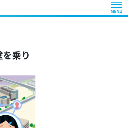
ヘッ
Cafe
壁を乗り