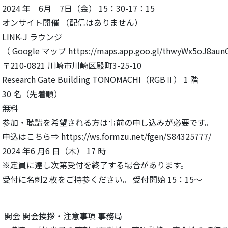
4 年 6月 7日（金） 15：30-17：15
ンサイト開催 （配信はありません）
NK-J ラウンジ
プ https://maps.app.goo.gl/thwyWx5oJ8aunG
21 川崎市川崎区殿町3-25-10
ate Building TONOMACHI（RGBⅡ） 1 階
0 名（先着順）
無料
参加・聴講を希望される方は事前の申し込みが必要です。
tps://ws.formzu.net/fgen/S84325777/
4 年6 月6 日（木） 17 時
し次第受付を終了する場合があります。
付に名刺2 枚をご持参ください。 受付開始 15：15～
会 開会挨拶・注意事項 事務局