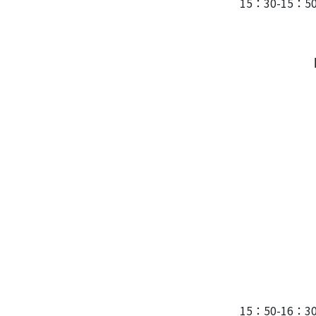
15：30-15
非臨床吸
国立医薬
【概要】吸入
より少ない
では好まし
吸入剤の開
由は、検体
異なるため
1/1,00
験系を柴田
おいて吸入薬
ットを用い
した、吸入
開発のア
15：50-16