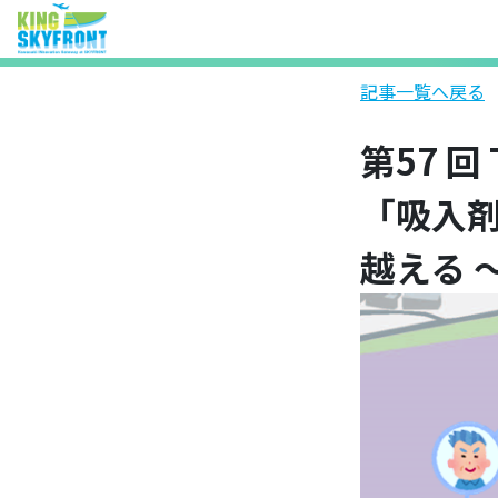
記事一覧へ戻る
第57
「吸入剤
越える 