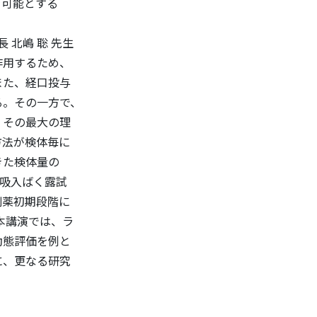
を可能とする
 聡 先生
用するため、
、経口投与
その一方で、
の最大の理
が検体毎に
検体量の
入ばく露試
初期段階に
講演では、ラ
評価を例と
更なる研究