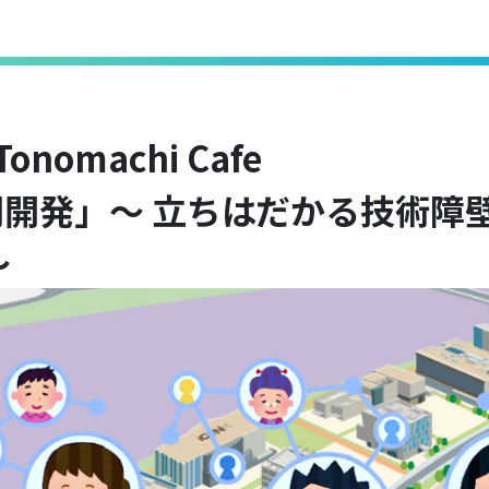
 回 Tonomachi 
開発」～ 立ちはだかる技術障
～