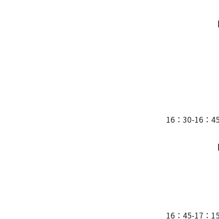
国立医薬品
【概要】微粒
性試験を実施
ガイドライン
む微粒子へ
関するガイ
たナノマテリ
果につ
16：30-16
ニイガタ
【概要】昨今
ソースをう
って課題の
に伴走する
を、事例を
16：45-17