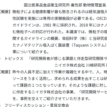
食品衛生研究所 毒性部 動物管理室長 高橋 
子による健康影響が最も懸念されるのは経気道吸入
には専用の実験施設が必要である。OECD の
は、1981 年に採択され、2018 年にはナノ
の対応が行われた。本講演では、微粒子の吸入
ドラインの概要、柴田科学（株）と当研究部に
アル吸入ばく露装置（Taquann システム）
いて紹介する。
：45 トピックス 「研究開発者が感じる課題と伴走型研究開発
株式会社 川崎研究所 所長 橋本
の人員不足に加えて作業が複雑化する中で、人、時
まく活用し、求められる成果を出すことは研究
１つとなっています。そのような課題に対して
ニイガタ株式会社の事業、「研究開発サービス
交えてご紹介させていただきます。
：15 フリーディスカッション・意見交換会