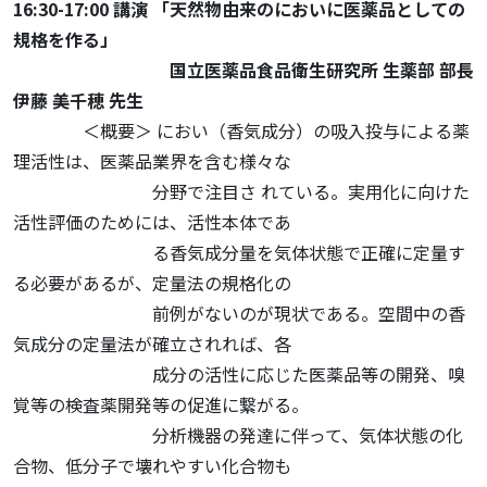
16:30-17:00 講演
「天然物由来のにおいに医薬品としての
規格を作る」
国立医薬品食品衛生研究所 生薬部 部長
伊藤 美千穂 先生
＜概要＞ におい（香気成分）の吸入投与による薬
理活性は、医薬品業界を含む様々な
分野で注目さ れている。実用化に向けた
活性評価のためには、活性本体であ
る香気成分量を気体状態で正確に定量す
る必要があるが、定量法の規格化の
前例がないのが現状である。空間中の香
気成分の定量法が確立されれば、各
成分の活性に応じた医薬品等の開発、嗅
覚等の検査薬開発等の促進に繋がる。
分析機器の発達に伴って、気体状態の化
合物、低分子で壊れやすい化合物も