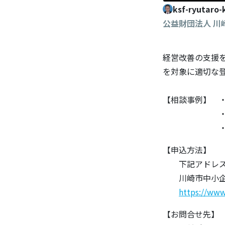
ksf-ryutaro-
公益財団法人 
経営改善の支援
を対象に適切な
【相談事例】 
・ホームペ
・ビジネスプ
【申込方法】
下記アドレスか
川崎市中小企業
https://www
【お問合せ先】