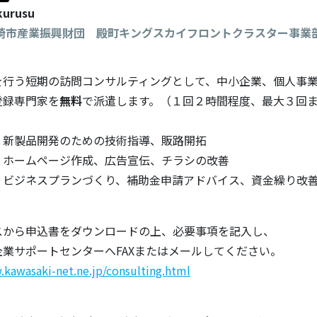
kurusu
川崎市産業振興財団 殿町キングスカイフロントクラスター事業
を行う短期の訪問コンサルティングとして、中小企業、個人事業
登録専門家を
無料
で派遣します。（１回２時間程度、最大３回
・新製品開発のための技術指導、販路開拓
ージ作成、広告宣伝、チラシの改善
ランづくり、補助金申請アドバイス、資金繰り改善
ら申込書をダウンロードの上、必要事項を記入し、
サポートセンターへFAXまたはメールしてください。
.kawasaki-net.ne.jp/consulting.html