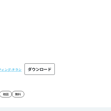
ダウンロード
ティング-チラシ
のタグ
相談
無料