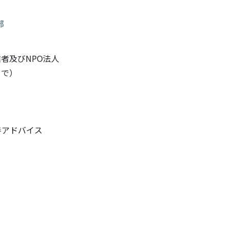
部
者及びNPO法人
まで）
アドバイス