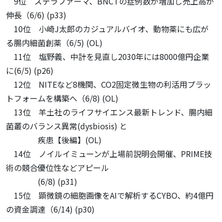
9位 ステラファーマ、BNCTの症例数が増加し売上高が
伸長（6/6) (p33)
10位 小崎J太郎のカジュアルバイオ、動物薬にも広が
る腸内細菌創薬（6/5) (OL)
11位 塩野義、中計を見直し2030年には8000億円企業
に(6/5) (p26)
12位 NITEなど8機関、CO2固定微生物の利活用プラッ
トフォームを構築へ（6/8) (OL)
13位 羊土社のライフサイエンス最新トレンド、腸内細
菌叢のバランス異常(dysbiosis) と
疾患【後編】(OL)
14位 ノイルイミューンが上場前説明会開催、PRIME技
術の競合優位性などアピール
(6/8) (p31)
15位 顕微鏡の細胞画像をAIで解析するCYBO、約4億円
の資金調達（6/14) (p30)