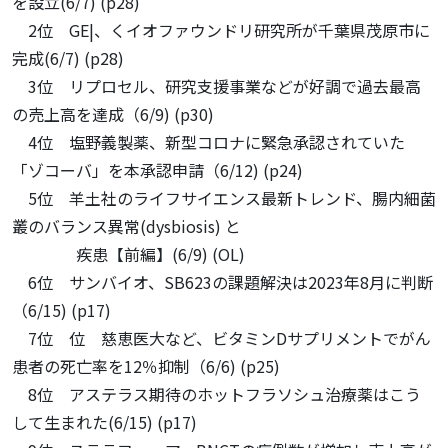
を設立(6/7) (p28)
2位 GE|、くイオファウンドリ研究所が千葉県茂原市に
完成(6/7) (p28)
3位 リプロセル、研究支援事業などが好調で過去最高
の売上高を達成（6/9) (p30)
4位 塩野義製薬、新型コロナに緊急承認されていた
「ゾコーバ」を本承認申請（6/12) (p24)
5位 羊土社のライフサイエンス最新トレンド、腸内細菌
叢のバランス異常(dysbiosis) と
疾患【前編】(6/9) (OL)
6位 サンバイオ、SB623の課題解決は2023年8月に判断
（6/15) (p17)
7位 位 慈恵医大など、ビタミンDサプリメントでがん
患者の死亡率を12％抑制（6/6) (p25)
8位 アステラス期待のホットフラソシュ治療薬はこう
して生まれた(6/15) (p17)