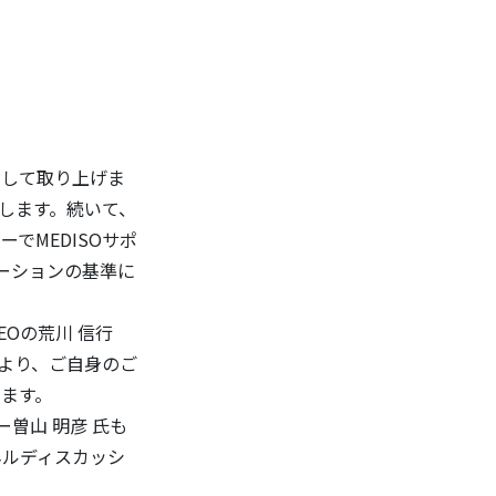
として取り上げま
介します。続いて、
でMEDISOサポ
エーションの基準に
Oの荒川 信行
 謙二 氏より、ご自身のご
きます。
ー曽山 明彦 氏も
ネルディスカッシ