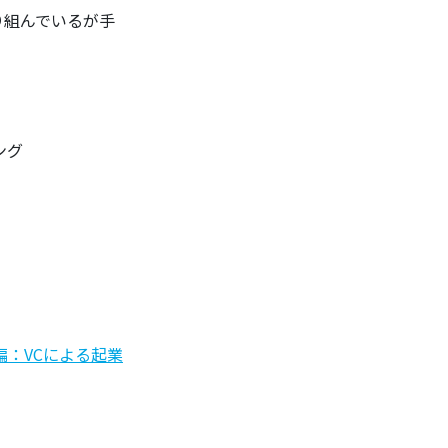
り組んでいるが手
ング
達編：VCによる起業