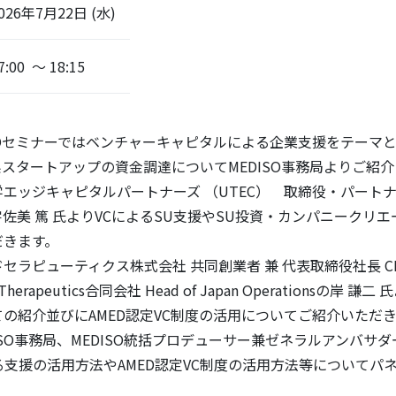
026年7月22日 (水)
7:00 ～ 18:15
SOセミナーではベンチャーキャピタルによる企業支援をテーマ
スタートアップの資金調達についてMEDISO事務局よりご紹
エッジキャピタルパートナーズ （UTEC） 取締役・パートナー
佐美 篤 氏よりVCによるSU支援やSU投資・カンパニークリ
だきます。
ラピューティクス株式会社 共同創業者 兼 代表取締役社長 CE
r Therapeutics合同会社 Head of Japan Operationsの岸
の紹介並びにAMED認定VC制度の活用についてご紹介いただ
SO事務局、MEDISO統括プロデューサー兼ゼネラルアンバサダ
る支援の活用方法やAMED認定VC制度の活用方法等についてパ
。