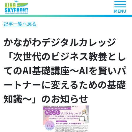
ヘッ
記事一覧へ戻る
かながわデジタルカレッジ
「次世代のビジネス教養とし
てのAI基礎講座〜AIを賢いパ
ートナーに変えるための基礎
知識〜」のお知らせ