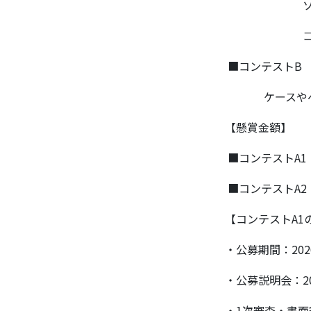
ソリューシ
コンテストA
■コンテストB
ケースやベス
【懸賞金額】
■コンテストA1：
■コンテストA2：
【コンテストA1
・公募期間：202
・公募説明会：20
・1次審査・書面審