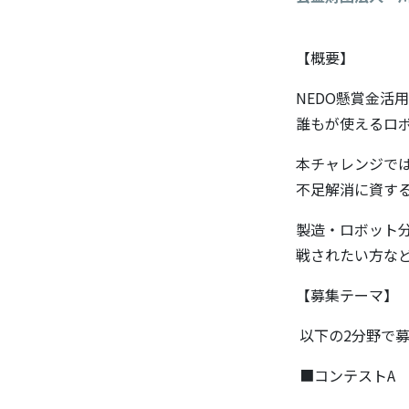
【概要】
NEDO懸賞金活用型プロ
誰もが使えるロ
本チャレンジで
不足解消に資す
製造・ロボット
戦されたい方な
【募集テーマ】
以下の2分野で
■コンテストA