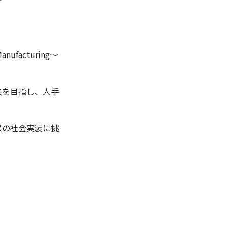
nufacturing～
決を目指し、人手
。
果の社会実装に挑