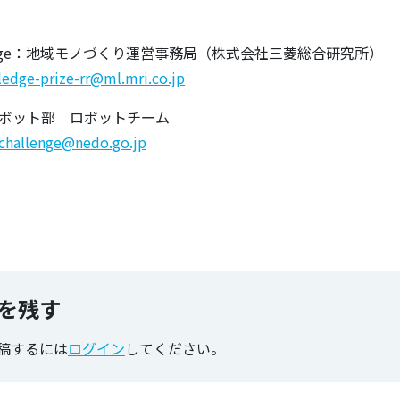
】
llenge：地域モノづくり運営事務局（株式会社三菱総合研究所）
edge-prize-rr@ml.mri.co.jp
・ロボット部 ロボットチーム
challenge@nedo.go.jp
のタグ
を残す
稿するには
ログイン
してください。