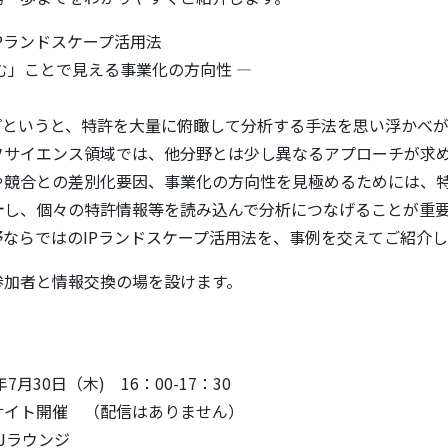
Pランドスケープ活用法
む」ことで見える事業化の方向性 ―
ープというと、特許を大量に俯瞰して分析する手法を思い浮かべ
フサイエンス領域では、他分野とは少し異なるアプローチが求
や競合との差別化要因、事業化の方向性を見極めるためには、
計し、個々の特許情報等を読み込んで分析につなげることが重
ならではのIPランドスケープ活用法を、事例を交えてご紹介し
参加者と情報交換の場を設けます。
7月30日（木) 16：00-17：30
サイト開催 （配信はありません）
K-Jラウンジ