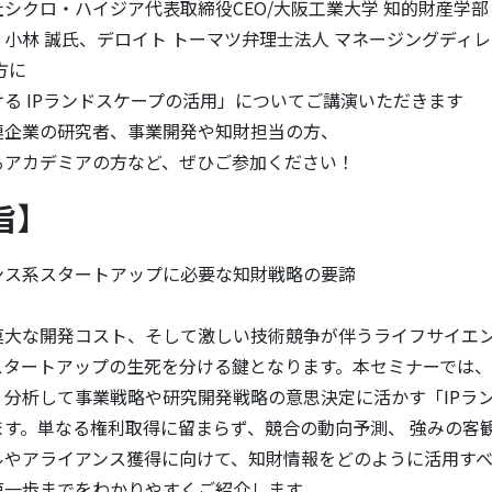
シクロ・ハイジア代表取締役CEO/大阪工業大学 知的財産学部
、デロイト トーマツ弁理士法人 マネージングディレク
方に
る IPランドスケープの活用」についてご講演いただきます
連企業の研究者、事業開発や知財担当の方、
るアカデミアの方など、ぜひご参加ください！
旨】
ンス系スタートアップに必要な知財戦略の要諦
莫大な開発コスト、そして激しい技術競争が伴うライフサイエ
スタートアップの生死を分ける鍵となります。本セミナーでは
・分析して事業戦略や研究開発戦略の意思決定に活かす「IPラ
ます。単なる権利取得に留まらず、競合の動向予測、 強みの客
ルやアライアンス獲得に向けて、知財情報をどのように活用すべ
第一歩までをわかりやすくご紹介します。