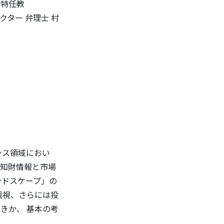
 特任教
ター 弁理士 村
ンス領域におい
、知財情報と市場
ンドスケープ」の
観視、さらには投
きか、 基本の考