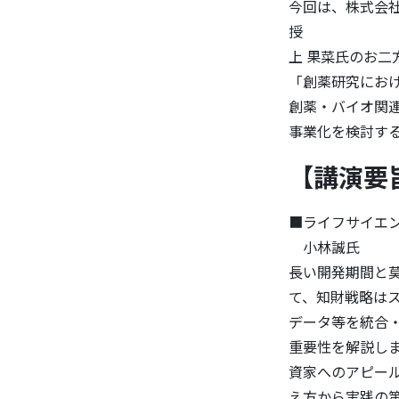
今回は、株式会社
授 小林 誠氏
上 果菜氏のお二
「創薬研究におけ
創薬・バイオ関
事業化を検討す
【講演要
■ライフサイエ
小林誠氏
長い開発期間と
て、知財戦略は
データ等を統合
重要性を解説し
資家へのアピー
え方から実践の