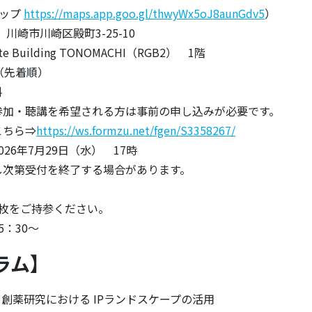
マップ
https://maps.app.goo.gl/thwyWx5oJ8aunGdv5
）
 川崎市川崎区殿町3-25-10
e Building TONOMACHI（RGB2） 1階
（先着順）
料
参加・聴講を希望される方は事前の申し込みが必要です。
ちら⇒
https://ws.formzu.net/fgen/S3358267/
026年7月29日（水） 17時
第受付を終了する場合があります。
枚をご持参ください。
：30～
ラム】
45 創薬研究における IPランドスケープの活用