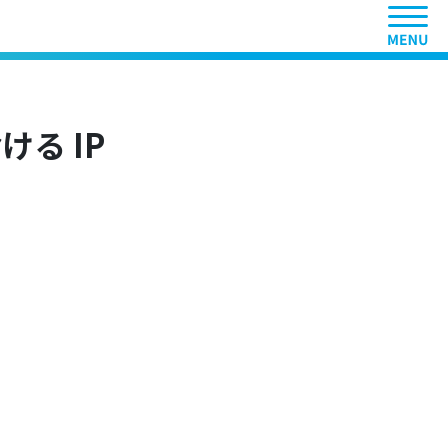
ヘッ
ける IP