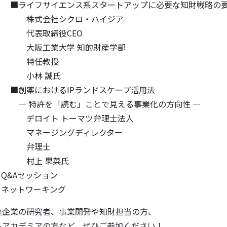
イエンス系スタートアップに必要な知財戦略の要
シクロ・ハイジア
締役CEO
大学 知的財産学部
教授
 誠氏
けるIPランドスケープ活用法
「読む」ことで見える事業化の方向性 ―
 トーマツ弁理士法人
ングディレクター
理士
 果菜氏
0 Q&Aセッション
30 ネットワーキング
連企業の研究者、事業開発や知財担当の方、
るアカデミアの方など、ぜひご参加ください！