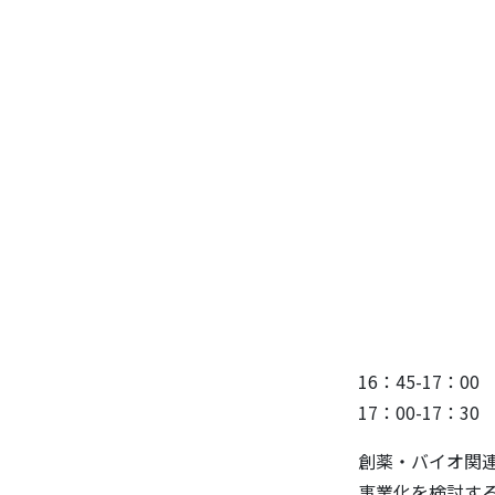
■ライフサ
株式会社
代表取
大阪工業
特任
小林
■創薬にお
― 特許を
デロイト
マネージ
弁
村上
16：45-17：0
17：00-17：
創薬・バイオ関
事業化を検討す