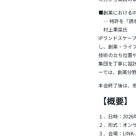
■創薬におけるI
― 特許を「読
村上果菜氏
IPランドスケ
し、創薬・ライ
技術の立ち位置
集団を丁寧に設
ーでは、創薬分野
本会終了後は、
【概要】
１．日時：2026年
２．形式：オン
３．会場：LIN