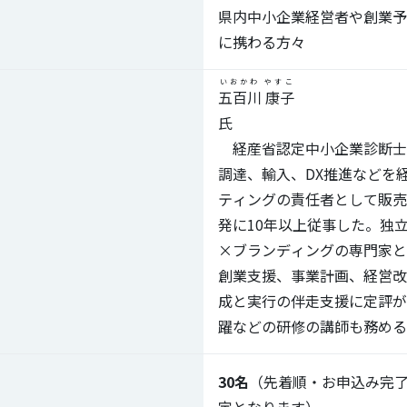
県内中小企業経営者や創業予
に携わる方々
いおかわ やすこ
五百川 康子
経産省認定中小企業診断士
調達、輸入、DX推進などを
ティングの責任者として販売
発に10年以上従事した。独
×ブランディングの専門家と
創業支援、事業計画、経営改
成と実行の伴走支援に定評が
躍などの研修の講師も務める
30名
（先着順・お申込み完
定となります）