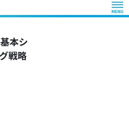
ヘッ
い基本シ
グ戦略