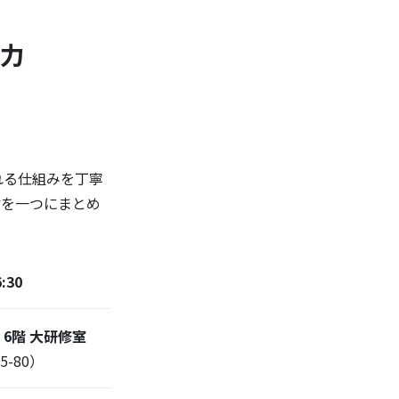
る力
れる仕組みを丁寧
信を一つにまとめ
:30
6階 大研修室
-80）