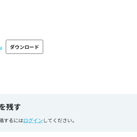
ダウンロード
za
のタグ
を残す
稿するには
ログイン
してください。