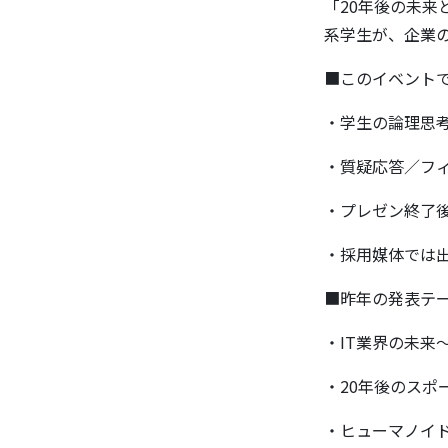
「20年後の未
系学生が、企業
■このイベント
・学生の論理思
・質疑応答／フ
・プレゼン終了
・採用媒体では
■昨年の発表テ
・IT業界の未来
・20年後のスポ
・ヒューマノイ