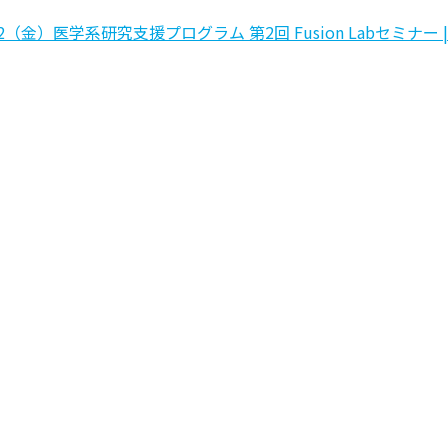
2（金）医学系研究支援プログラム 第2回 Fusion Labセミナー