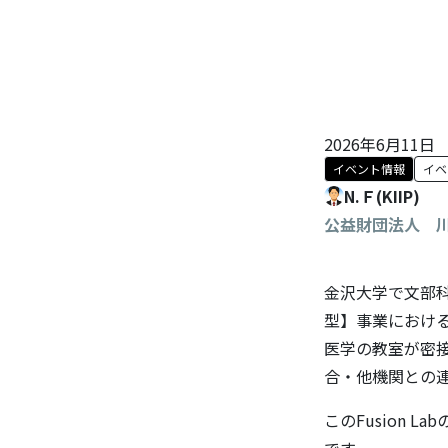
2026年6月11日
イベント情報
イベ
N.Ｆ(KIIP)
公益財団法人 
金沢大学で文部科
型】事業におけ
医学の教室が密接
合・他機関との
このFusion