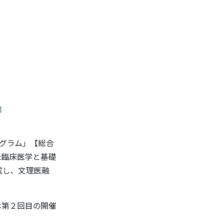
部
ログラム」【総合
た臨床医学と基礎
創成し、文理医融
回は第２回目の開催