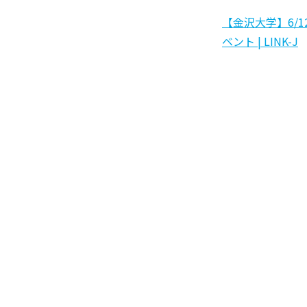
【金沢大学】6/1
ベント | LINK-J