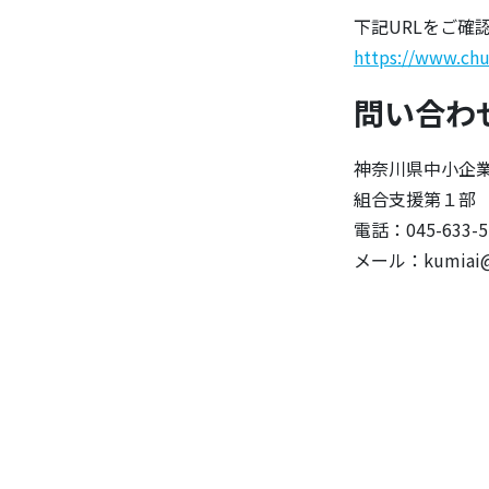
下記URLをご確
https://www.chu
問い合わ
神奈川県中小企
組合支援第１
電話：045-633-
メール：kumiai@ch