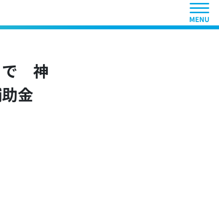
ヘッ
まで 神
補助金