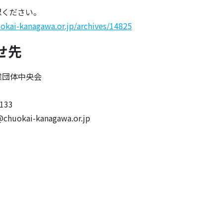
認ください。
okai-kanagawa.or.jp/archives/14825
せ先
業団体中央会
部
5133
uokai-kanagawa.or.jp