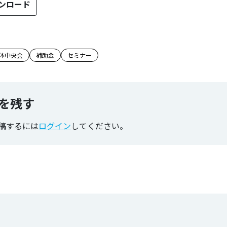
ンロード
のタグ
体中央会
補助金
セミナー
を残す
稿するには
ログイン
してください。