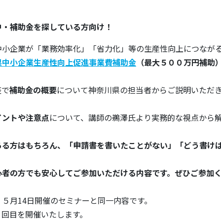
中・補助金を探している方向け！
中小企業が「業務効率化」「省力化」等の生産性向上につなが
県中小企業生産性向上促進事業費補助金
（最大５００万円補助
座で
補助金の概要
について神奈川県の担当者からご説明いただ
イントや注意点
について、講師の鵜澤氏より実務的な視点から
ある方はもちろん、「申請書を書いたことがない」「どう書け
心者の方でも安心してご参加いただける内容です。ぜひご参加
５月14日開催のセミナーと同一内容です。
２回目を開催いたします。