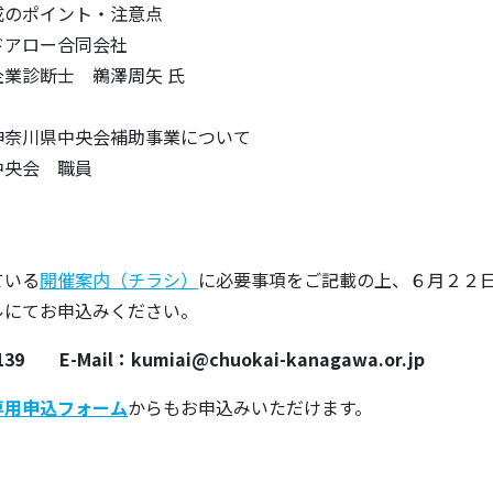
成のポイント・注意点
ドアロー合同会社
業診断士 鵜澤周矢 氏
神奈川県中央会補助事業について
中央会 職員
ている
開催案内（チラシ）
に必要事項をご記載の上、６月２２
ルにてお申込みください。
5139 E-Mail：kumiai@chuokai-kanagawa.or.jp
専用申込フォーム
からもお申込みいただけます。