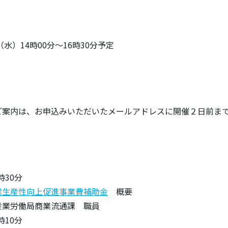
（水）14時00分～16時30分予定
ご案内は、お申込みいただいたメールアドレスに開催２日前ま
時30分
業生産性向上促進事業費補助金
概要
産業労働局商業流通課 職員
時10分